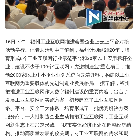
16日下午，福州工业互联网推进会暨企业上云上平台对接
活动举行。记者从活动中了解到，福州计划到2020年，培
育形成5个工业互联网行业示范平台和30家以上应用标杆企
业，建设不少于100个“互联网＋先进制造业”重点项目，推
动2000家以上中小企业业务系统向云端迁移，构建以工业
互联网为重要载体的先进制造业发展格局。 据了解，福州
把推进工业互联网作为数字福州建设的重要内容，出台了
发展工业互联网的实施方案，初步建立了工业互联网网
络、平台、安全三大体系，培育形成了一批优秀解决方案
服务商，一大批制造企业主动拥抱工业互联网，工业互联
网新生态正在加速形成。 “我市实体经济正处在调整经济结
构、推动高质量发展的攻关期，对工业互联网的需求和期