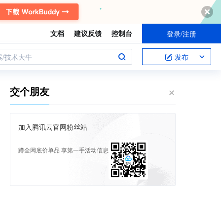
文档
建议反馈
控制台
登录/注册
案/技术大牛
发布
交个朋友
加入腾讯云官网粉丝站
蹲全网底价单品 享第一手活动信息