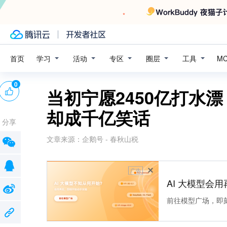
学习
活动
专区
圈层
工具
首页
M
0
当初宁愿2450亿打水
却成千亿笑话
分享
文章来源：
企鹅号 - 春秋山税
广告
AI 大模型会用
前往模型广场，即