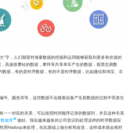
大”字，人们期望对海量数据的挖掘和运用能够获取到更多有价值的
据，高速收费站的数据，摩拜等共享单车产生的数据，股票交易数
的数据，有的是时序数据，有的不是时序数据，比如微信和淘宝、京
编号、颜色等等，这些数据不会随着设备产生新数据的过程中而发生
有一一对应的关系，可以按照时间顺序记录的数据列，并且这种关系
数据库
做好。现在越来越多的公司意识到处理这样的时序数据应
用Hadoop来处理，在此基础上做分析和改造，这样成本就会相对