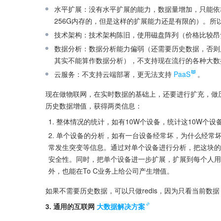
水平扩展：没有水平扩展的能力，数据量增加，只能依靠硬
256G内存的，但是这样的扩展能力还是有限的）。
技术架构：技术架构陈旧，使用磁盘阵列（价格比较昂贵
数据分析：数据分析能力偏弱（还需要历史数据，否则
其实不能算作数据分析），不支持现在流行的各种大数
云服务：不支持云端部署，更无法支持
PaaS
。
现在做物联网，在实时数据的基础上，还要进行扩充，做
历史数据增值，获得两类信息：
整体情况的统计，如有10W个设备，统计这10W个
单个设备的分析，如有一台设备经常坏，为什么经常
常发生突变等信息。通过对单个设备进行分析，把这块的
安全性。同时，把单个设备进一步扩展，扩展到每个人用
外，也能在To C业务上给公司产生增值。
如果不需要历史数据，可以只做redis，因为只看当前数据
3. 通用的互联网
大数据解决方案