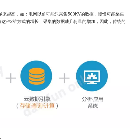
来越高，如：电网以前可能只采集500KV的数据，慢慢可能采集
随着这种2维方式的增长，采集的数据成几何量的增加，因此，传统的
：