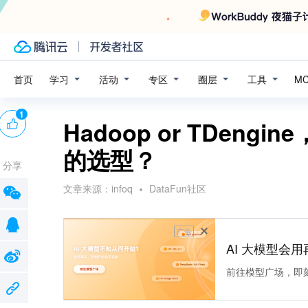
学习
活动
专区
圈层
工具
首页
M
1
Hadoop or TDen
的选型？
分享
文章来源：
infoq
DataFun社区
广告
AI 大模型会用
前往模型广场，即