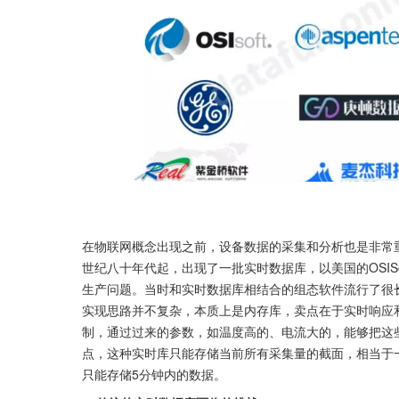
在物联网概念出现之前，设备数据的采集和分析也是非常
世纪八十年代起，出现了一批实时数据库，以美国的OSIS
生产问题。当时和实时数据库相结合的组态软件流行了很
实现思路并不复杂，本质上是内存库，卖点在于实时响应
制，通过过来的参数，如温度高的、电流大的，能够把这
点，这种实时库只能存储当前所有采集量的截面，相当于
只能存储5分钟内的数据。