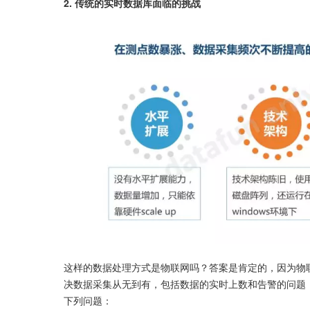
2. 传统的实时数据库面临的挑战
这样的数据处理方式是物联网吗？答案是肯定的，因为物
决数据采集从无到有，包括数据的实时上数和告警的问题
下列问题：