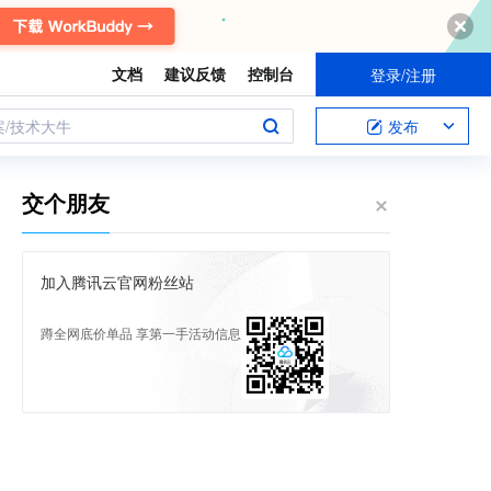
文档
建议反馈
控制台
登录/注册
案/技术大牛
发布
交个朋友
加入腾讯云官网粉丝站
蹲全网底价单品 享第一手活动信息