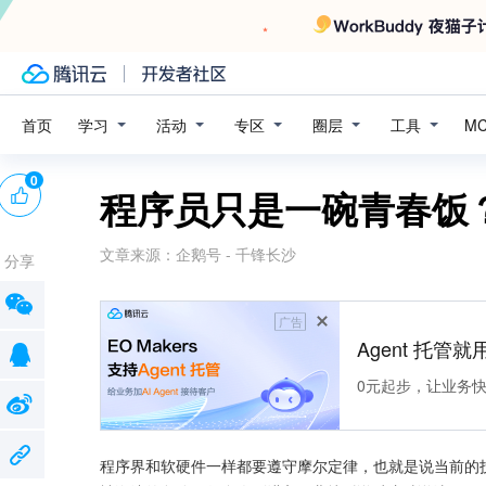
学习
活动
专区
圈层
工具
首页
M
0
程序员只是一碗青春饭
文章来源：
企鹅号 - 千锋长沙
分享
广告
Agent 托管就用
0元起步，让业务快速拥
程序界和软硬件一样都要遵守摩尔定律，也就是说当前的