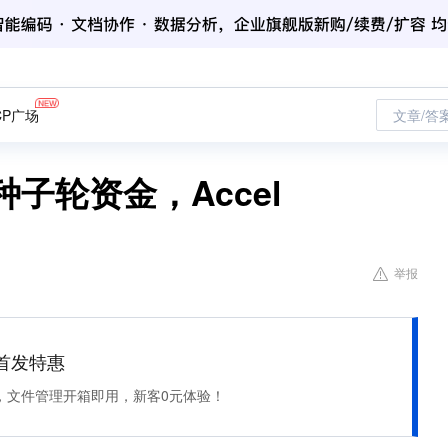
CP广场
文章/答
元种子轮资金，Accel
举报
et 首发特惠
，文件管理开箱即用，新客0元体验！