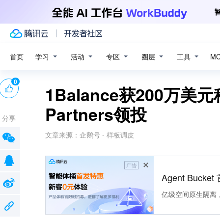
学习
活动
专区
圈层
工具
首页
M
0
1Balance获200万美
Partners领投
分享
文章来源：
企鹅号 - 样板调皮
广告
Agent Buck
亿级空间原生隔离