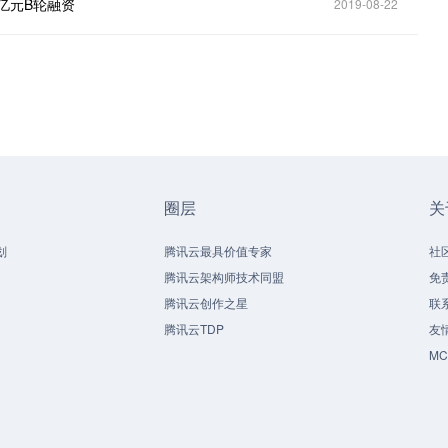
亿元B轮融资
2019-08-22
圈层
关
划
腾讯云最具价值专家
社
腾讯云架构师技术同盟
免
腾讯云创作之星
联
腾讯云TDP
友
M