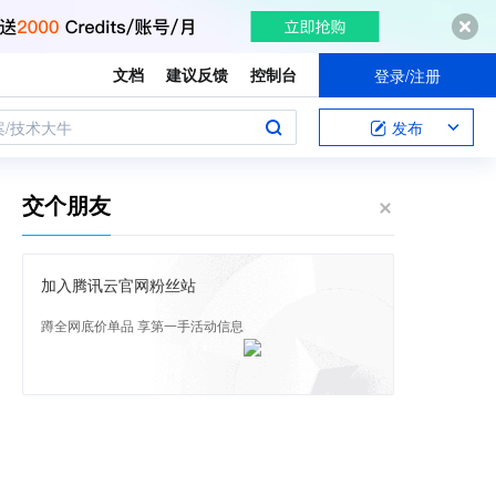
文档
建议反馈
控制台
登录/注册
案/技术大牛
发布
交个朋友
加入腾讯云官网粉丝站
蹲全网底价单品 享第一手活动信息