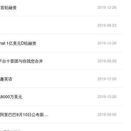
获首轮融资
2019-12-26
2019-08-22
hat 1亿美元D轮融资
2019-12-26
部平台十荟团与你我您合并
2019-09-09
久趣英语
2019-12-26
000万美元
2019-12-26
蔚来拟发行2亿美元可转债，腾讯、李斌各认购一亿；阿里巴巴9月10日公布新六脉神剑；销售易获腾讯1.2亿美元E轮投资
2019-09-06