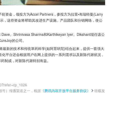
金，领投方为Accel Partners，参投方为拉里•布瑞特曼(Larry 
明中表示，这些资金将帮助其改进生产设施、产品团队和分销网络，使公
、Shrinivasa Sharma和Karthikeyan Iyer。Dikshant现任该公
reJoy的公司。
。它将最新的技术和传统草药科学(如阿育吠陀)结合起来，提供一套强大
性化平台还会根据用户在网上提供的一系列需求以及新陈代谢状况，
草药制成，对新陈代谢特别有益。
0?refer=cp_1026
鹅号）传播渠道之一，根据
《腾讯内容开放平台服务协议》
转载发
。