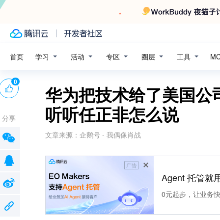
学习
活动
专区
圈层
工具
首页
M
0
华为把技术给了美国公
听听任正非怎么说
分享
文章来源：
企鹅号 - 我偶像肖战
广告
Agent 托管就用
0元起步，让业务快速拥