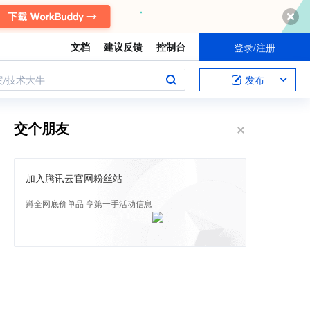
文档
建议反馈
控制台
登录/注册
案/技术大牛
发布
交个朋友
加入腾讯云官网粉丝站
蹲全网底价单品 享第一手活动信息