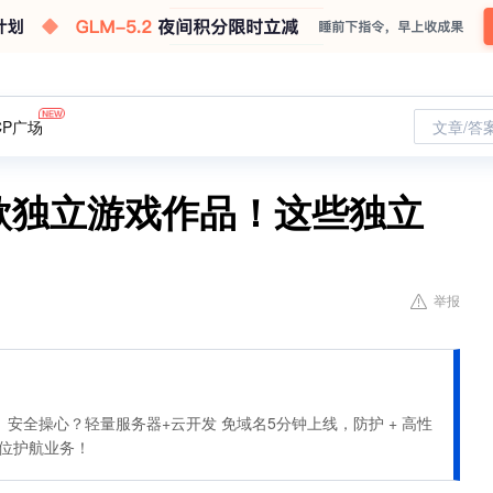
CP广场
文章/答
5款独立游戏作品！这些独立
举报
安全操心？轻量服务器+云开发 免域名5分钟上线，防护 + 高性
全方位护航业务！