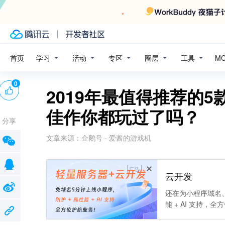
学习
活动
专区
圈层
工具
首页
M
0
2019年最值得推荐的
佳作你都玩过了吗？
分享
文章来源：
企鹅号 - 爱酱的游戏机
广告
云开发
还在为小程序域名、
能 + AI 支持，