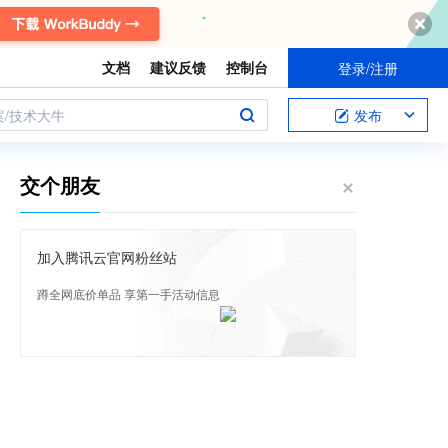
文档
建议反馈
控制台
登录/注册
案/技术大牛
发布
交个朋友
加入腾讯云官网粉丝站
蹲全网底价单品 享第一手活动信息