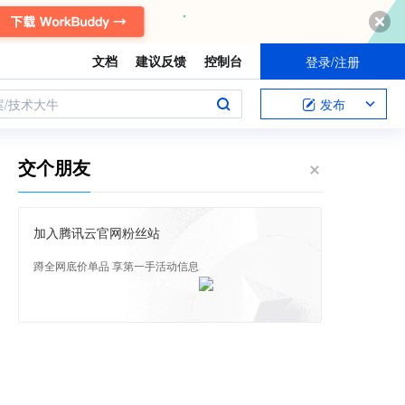
文档
建议反馈
控制台
登录/注册
案/技术大牛
发布
交个朋友
加入腾讯云官网粉丝站
蹲全网底价单品 享第一手活动信息