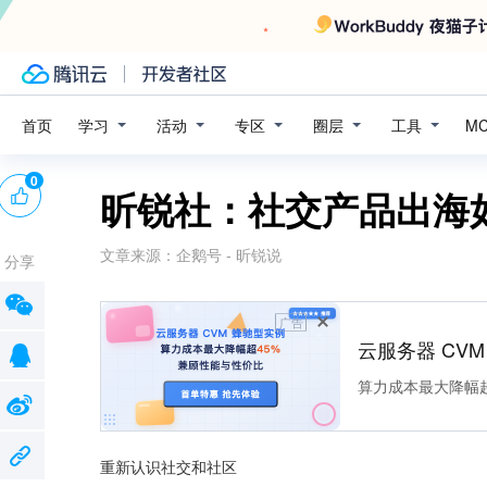
学习
活动
专区
圈层
工具
首页
M
0
昕锐社：社交产品出海
文章来源：
企鹅号 - 昕锐说
分享
广告
云服务器 CV
算力成本最大降幅超
重新认识社交和社区