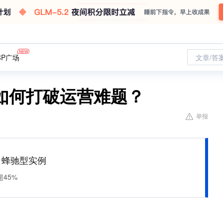
CP广场
文章/答
如何打破运营难题？
举报
M 蜂驰型实例
45%