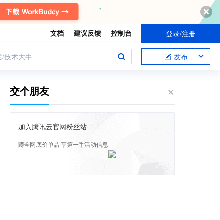
文档
建议反馈
控制台
登录/注册
案/技术大牛
发布
交个朋友
加入腾讯云官网粉丝站
蹲全网底价单品 享第一手活动信息