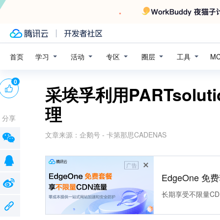
学习
活动
专区
圈层
工具
首页
M
0
采埃孚利用PARTsolu
理
分享
文章来源：
企鹅号 - 卡第那思CADENAS
广告
EdgeOne 
长期享受不限量CD