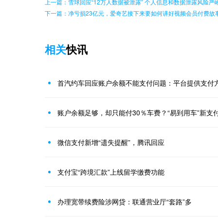
上一篇：雪球回应“12万人数据被泄露” 个人信息和数据泄露风险严
下一篇：净亏损23亿元，爱奇艺接下来要如何讲好视频会员付费故
相关
快讯
首汽约车回应账户余额不能支付问题：平台提供支付
账户余额足够，却只能付30％车费？“易到用车”新支
微信支付新增“遗失提醒”，腾讯回应
支付宝“跨境汇款”上线留学缴费功能
办理宽带续费险涉网贷：联通营业厅“套路”多