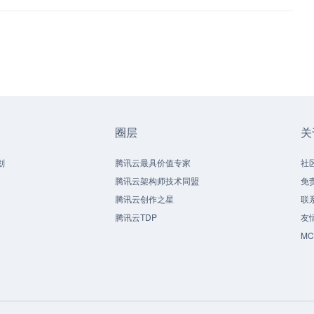
圈层
关
划
腾讯云最具价值专家
社
腾讯云架构师技术同盟
免
腾讯云创作之星
联
腾讯云TDP
友
M