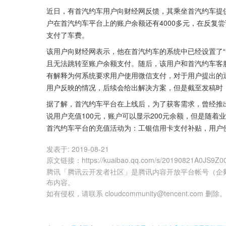
近日，有首汽约车用户向财经网反馈，其乘坐首汽约车提
户在首汽约车平台上的账户余额还有4000多元，在反复
支付了车费。
该用户向财经网表示，他在首汽约车的系统中已经设置了“
且无法跳转至账户余额支付。随后，该用户和首汽约车客
有解释为何系统要求用户使用微信支付，对于用户提出的
用户反映的情况，后续会给出解决方案，但是截至发稿时
据了解，首汽约车平台在上线后，为了获客需求，曾经推出
说用户充值100元，账户可以显示200元余额，但是随
首汽约车平台的充值活动为：工银信用卡支付补贴，用户使
发表于:
2019-08-21
原文链接
：
https://kuaibao.qq.com/s/20190821A0JS9Z0
腾讯「腾讯云开发者社区」是腾讯内容开放平台帐号（企
布内容。
如有侵权，请联系 cloudcommunity@tencent.com 删除