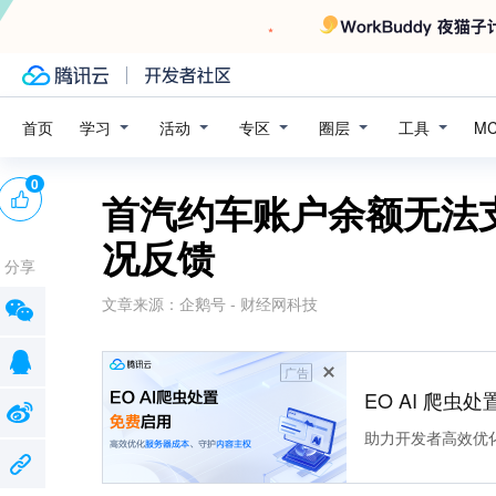
学习
活动
专区
圈层
工具
首页
M
0
首汽约车账户余额无法
况反馈
分享
文章来源：
企鹅号 - 财经网科技
广告
EO AI 爬虫
助力开发者高效优