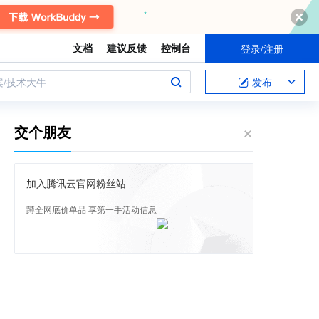
文档
建议反馈
控制台
登录/注册
案/技术大牛
发布
交个朋友
加入腾讯云官网粉丝站
蹲全网底价单品 享第一手活动信息