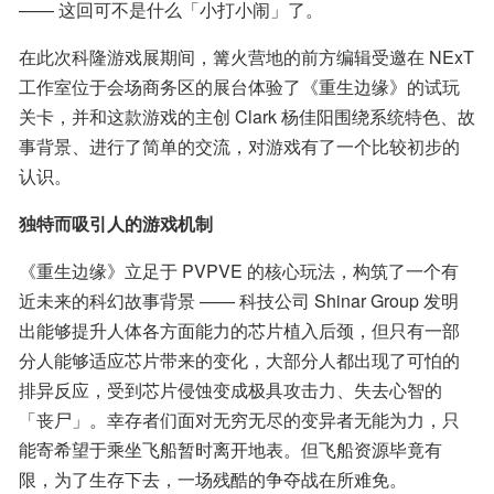
—— 这回可不是什么「小打小闹」了。
在此次科隆游戏展期间，篝火营地的前方编辑受邀在 NExT 
工作室位于会场商务区的展台体验了《重生边缘》的试玩
关卡，并和这款游戏的主创 Clark 杨佳阳围绕系统特色、故
事背景、进行了简单的交流，对游戏有了一个比较初步的
认识。
独特而吸引人的游戏机制
《重生边缘》立足于 PVPVE 的核心玩法，构筑了一个有
近未来的科幻故事背景 —— 科技公司 Shinar Group 发明
出能够提升人体各方面能力的芯片植入后颈，但只有一部
分人能够适应芯片带来的变化，大部分人都出现了可怕的
排异反应，受到芯片侵蚀变成极具攻击力、失去心智的
「丧尸」。幸存者们面对无穷无尽的变异者无能为力，只
能寄希望于乘坐飞船暂时离开地表。但飞船资源毕竟有
限，为了生存下去，一场残酷的争夺战在所难免。