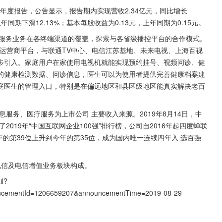
年半年度报告，公告显示，报告期内实现营收2.34亿元，同比增长
上年同期下滑12.13%；基本每股收益为0.13元，上年同期为0.15元。
康服务业务在各终端渠道的覆盖，探索与各省级播控平台的合作模式。
电等运营商平台，与联通TV中心、电信江苏基地、未来电视、上海百视
步引入。家庭用户在家使用电视机就能实现预约挂号、视频问诊、健
的健康检测数据、问诊信息，医生可以为使用者提供完善健康档案建
庭医生的管理入口，特别是在偏远地区和县区级地区能真实解决老百
息服务、医疗服务为上市公司 主要收入来源。2019年8月14日，中
019年“中国互联网企业100强”排行榜，公司自2016年起四度蝉联
的第39位上升到今年的第35位，成为国内唯一连续四年入 选百强
电信及电信增值业务板块构成。
il?
ncementId=1206659207&announcementTime=2019-08-29