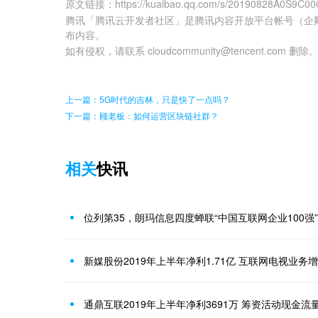
原文链接
：
https://kuaibao.qq.com/s/20190828A0S9C00
腾讯「腾讯云开发者社区」是腾讯内容开放平台帐号（企
布内容。
如有侵权，请联系 cloudcommunity@tencent.com 删除
上一篇：5G时代的吉林，只是快了一点吗？
下一篇：顾老板：如何运营区块链社群？
相关
快讯
位列第35，朗玛信息四度蝉联“中国互联网企业100强”
新媒股份2019年上半年净利1.71亿 互联网电视业务
通鼎互联2019年上半年净利3691万 筹资活动现金流