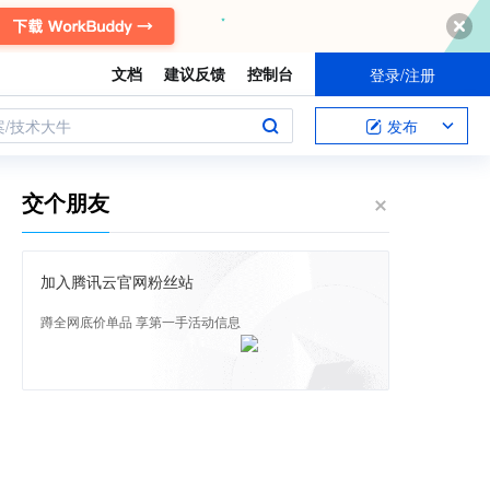
文档
建议反馈
控制台
登录/注册
案/技术大牛
发布
交个朋友
加入腾讯云官网粉丝站
蹲全网底价单品 享第一手活动信息