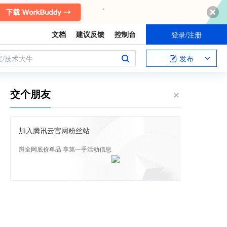
文档
建议反馈
控制台
登录/注册
案/技术大牛
发布
交个朋友
加入腾讯云官网粉丝站
蹲全网底价单品 享第一手活动信息