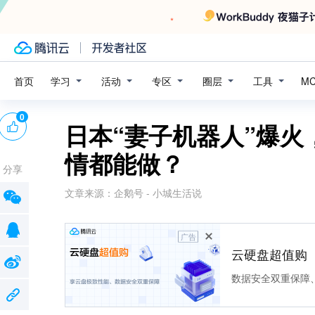
学习
活动
专区
圈层
工具
首页
M
0
日本“妻子机器人”爆火
情都能做？
分享
文章来源：
企鹅号 - 小城生活说
广告
云硬盘超值购
数据安全双重保障