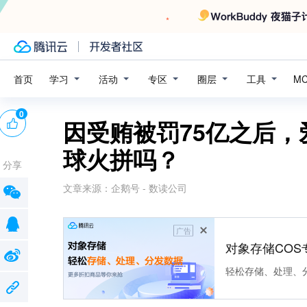
学习
活动
专区
圈层
工具
首页
M
0
因受贿被罚75亿之后
球火拼吗？
分享
文章来源：
企鹅号 - 数读公司
广告
对象存储COS
轻松存储、处理、