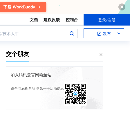
文档
建议反馈
控制台
登录/注册
案/技术大牛
发布
交个朋友
加入腾讯云官网粉丝站
蹲全网底价单品 享第一手活动信息