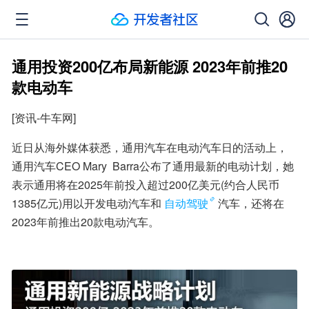
通用投资200亿布局新能源 2023年前推20
款电动车
[资讯-牛车网]
近日从海外媒体获悉，通用汽车在电动汽车日的活动上，
通用汽车CEO Mary  Barra公布了通用最新的电动计划，她
表示通用将在2025年前投入超过200亿美元(约合人民币
1385亿元)用以开发电动汽车和
自动驾驶
汽车，还将在
2023年前推出20款电动汽车。