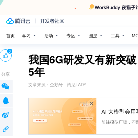
学习
活动
专区
圈层
工具
首页
M
0
我国6G研发又有新突
5年
分享
文章来源：
企鹅号 - 灼见LADY
广告
AI 大模型会用
前往模型广场，即