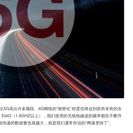
Hz，比5G高出许多频段。6G网络的“致密化”程度也将达到前所未有的水
）到4G（1.8GHZ以上），我们使用的无线电磁波的频率都在不断升
传递的数据量也就越大，就是我们通常所说的“网速变快了”。