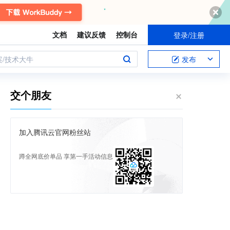
文档
建议反馈
控制台
登录/注册
案/技术大牛
发布
交个朋友
加入腾讯云官网粉丝站
蹲全网底价单品 享第一手活动信息