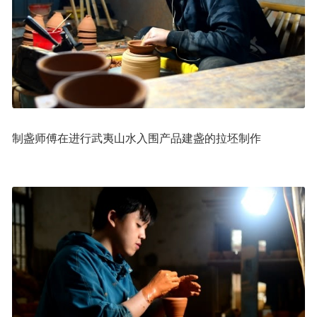
制盏师傅在进行武夷山水入围产品建盏的拉坯制作