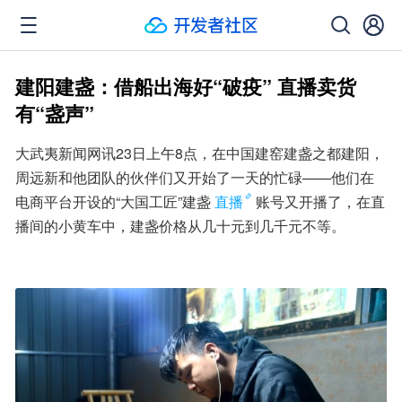
建阳建盏：借船出海好“破疫” 直播卖货
有“盏声”
大武夷新闻网讯23日上午8点，在中国建窑建盏之都建阳，
周远新和他团队的伙伴们又开始了一天的忙碌——他们在
电商平台开设的“大国工匠”建盏
直播
账号又开播了，在直
播间的小黄车中，建盏价格从几十元到几千元不等。