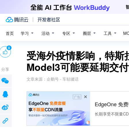
学习
活动
专区
圈层
工具
首页
M
0
受海外疫情影响，特斯
Model3可能要延期交
分享
文章来源：
企鹅号 - 车轱辘话
广告
EdgeOne 
长期享受不限量CD