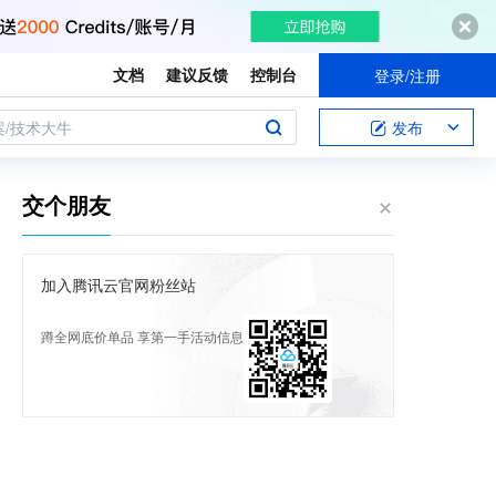
文档
建议反馈
控制台
登录/注册
案/技术大牛
发布
交个朋友
加入腾讯云官网粉丝站
蹲全网底价单品 享第一手活动信息