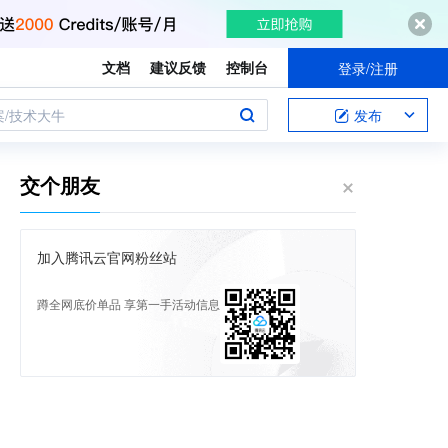
文档
建议反馈
控制台
登录/注册
案/技术大牛
发布
交个朋友
加入腾讯云官网粉丝站
蹲全网底价单品 享第一手活动信息