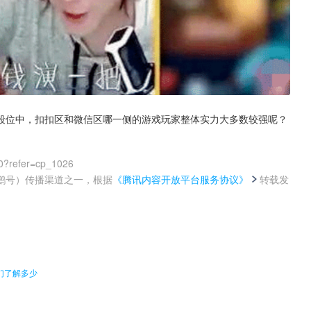
段位中，扣扣区和微信区哪一侧的游戏玩家整体实力大多数较强呢？
0?refer=cp_1026
鹅号）传播渠道之一，根据
《腾讯内容开放平台服务协议》
转载发
。
们了解多少