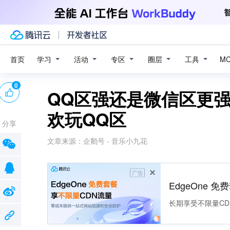
学习
活动
专区
圈层
工具
首页
M
0
QQ区强还是微信区更
欢玩QQ区
分享
文章来源：
企鹅号 - 音乐小九花
广告
EdgeOne 
长期享受不限量CD