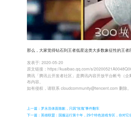
那么，大家觉得钻石到王者低星这类大多数象征性的王者
发表于:
2020-05-20
原文链接
：
https://kuaibao.qq.com/s/20200521A0048Q0
腾讯「腾讯云开发者社区」是腾讯内容开放平台帐号（企
布内容。
如有侵权，请联系 cloudcommunity@tencent.com 删除
上一篇：罗永浩体面致歉，只因“玫瑰”事件翻车
下一篇：英雄联盟：国服运行第十年，29个特色游戏专区，你对它