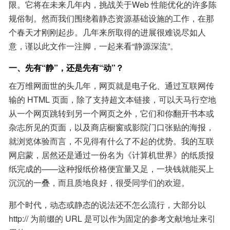
限。它将在未来几年内，挑战关于Web 性能优化的许多陈
规俗制。然而我们围绕着静态资源基础设施的工作，在那
个春天才刚刚起步。几年来所取得的进展很难说尽如人
意，谨以此文作一注脚，一起来看“静源深流”。
一、先有“静”，还是先有“动”？
在万维网面世的头几年，网页就是电子化、通过互联网传
输的 HTML 页面，除了支持超文本链接，可以天马行空地
从一个网页跳转到另一个网页之外，它们和你翻开书本或
杂志所见的页面，以及商店橱窗或影院门口张贴的海报，
就浏览体验而言，不见得有什么了不起的优势。我的互联
网启蒙，居然还是通过一份名为《计算机世界》的纸质报
纸完成的——这种报纸价格便宜量又足，一块钱就能买上
沉沉的一叠，而且质地良好，很受同学们的欢迎。
那个时代，动态或静态的说法还不怎么流行，大部分以 
http:// 为前缀的 URL 是可以作为固定的参考文献地址来引