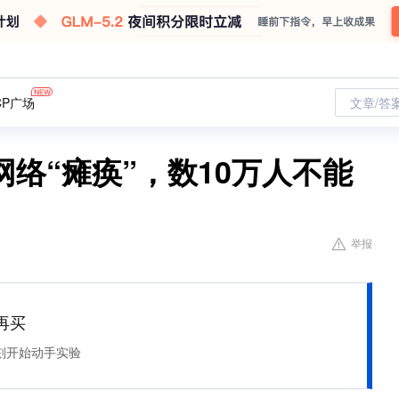
CP广场
文章/答
络“瘫痪”，数10万人不能
举报
再买
刻开始动手实验