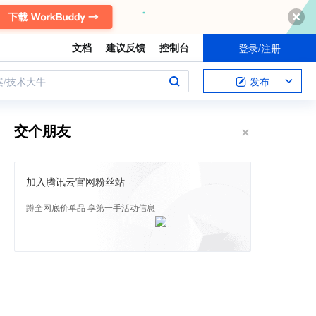
文档
建议反馈
控制台
登录/注册
案/技术大牛
发布
交个朋友
加入腾讯云官网粉丝站
蹲全网底价单品 享第一手活动信息