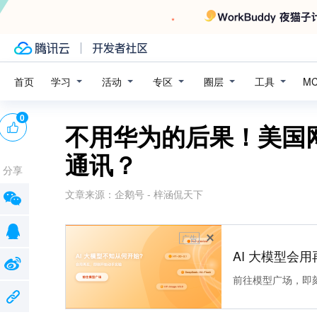
学习
活动
专区
圈层
工具
首页
M
0
不用华为的后果！美国网
通讯？
分享
文章来源：
企鹅号 - 梓涵侃天下
广告
AI 大模型会用
前往模型广场，即