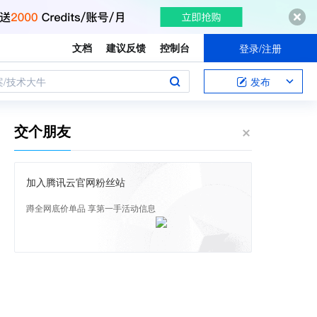
文档
建议反馈
控制台
登录/注册
案/技术大牛
发布
交个朋友
加入腾讯云官网粉丝站
蹲全网底价单品 享第一手活动信息