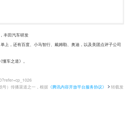
示，丰田汽车研发
名单上，还有百度、小马智行、戴姆勒、奥迪，以及美团点评子公司
《懂车之道》。
0?refer=cp_1026
鹅号）传播渠道之一，根据
《腾讯内容开放平台服务协议》
转载发
。