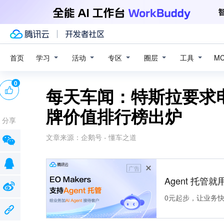
学习
活动
专区
圈层
工具
首页
M
0
每天车闻：特斯拉要求
牌价值排行榜出炉
分享
文章来源：
企鹅号 - 懂车之道
广告
Agent 托管就用
0元起步，让业务快速拥