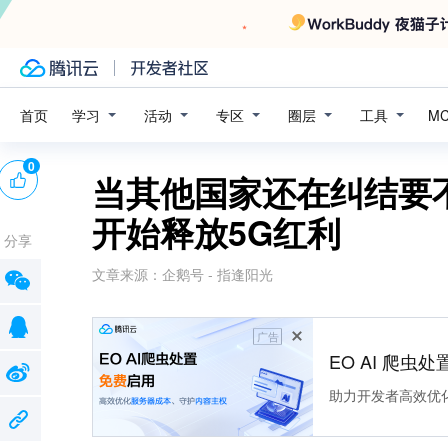
学习
活动
专区
圈层
工具
首页
M
0
当其他国家还在纠结要
开始释放5G红利
分享
文章来源：
企鹅号 - 指逢阳光
广告
EO AI 爬虫
助力开发者高效优