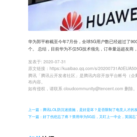
华为郭平称截至今年7月份，全球5G用户数已经超过了900
个。 总结，目前华为不仅5G技术领先，订单量远超友商
发表于:
2020-07-31
原文链接
：
https://kuaibao.qq.com/s/20200731A0EUA50
腾讯「腾讯云开发者社区」是腾讯内容开放平台帐号（企
布内容。
如有侵权，请联系 cloudcommunity@tencent.com 删除
上一篇：腾讯LOL防沉迷措施，是好是坏？是否限制了电竞人才的
下一篇：好了伤疤忘了疼？禁用华为5G后，又盯上一中企，英国忘