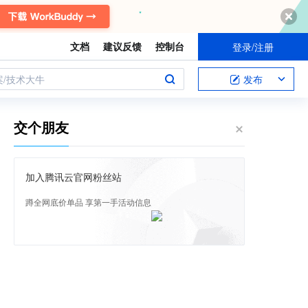
文档
建议反馈
控制台
登录/注册
案/技术大牛
发布
交个朋友
加入腾讯云官网粉丝站
蹲全网底价单品 享第一手活动信息