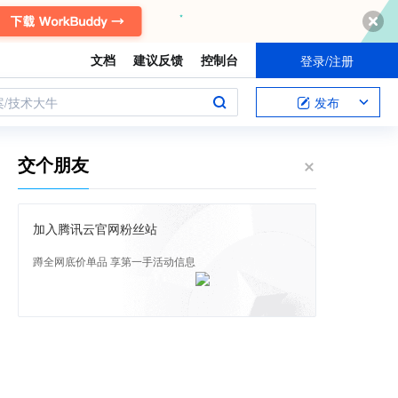
文档
建议反馈
控制台
登录/注册
案/技术大牛
发布
交个朋友
加入腾讯云官网粉丝站
蹲全网底价单品 享第一手活动信息