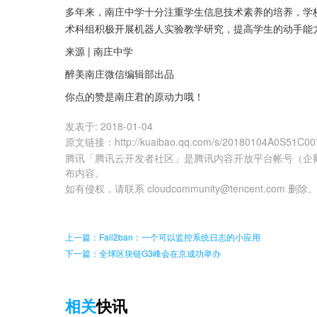
多年来，南庄中学十分注重学生信息技术素养的培养，学
术科组积极开展机器人实验教学研究，提高学生的动手能
来源 | 南庄中学
醉美南庄微信编辑部出品
你点的赞是南庄君的原动力哦！
发表于:
2018-01-04
原文链接
：
http://kuaibao.qq.com/s/20180104A0S51C00
腾讯「腾讯云开发者社区」是腾讯内容开放平台帐号（企
布内容。
如有侵权，请联系 cloudcommunity@tencent.com 删除
上一篇：Fail2ban：一个可以监控系统日志的小应用
下一篇：全球区块链G3峰会在京成功举办
相关
快讯