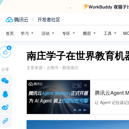
学习
活动
专区
圈层
工具
首页
M
0
南庄学子在世界教育机
文章来源：
企鹅号 - 醉美南庄
分享
广告
腾讯云Agent 
让 Agent 记