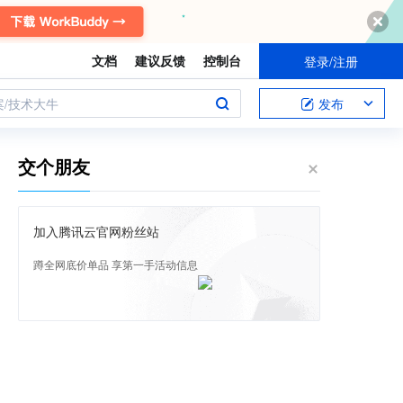
文档
建议反馈
控制台
登录/注册
案/技术大牛
发布
交个朋友
加入腾讯云官网粉丝站
蹲全网底价单品 享第一手活动信息