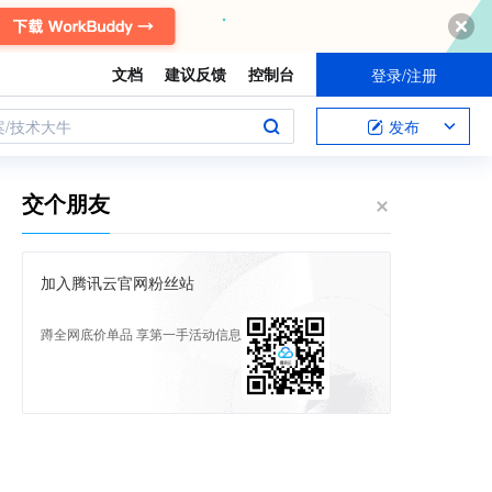
文档
建议反馈
控制台
登录/注册
案/技术大牛
发布
交个朋友
加入腾讯云官网粉丝站
蹲全网底价单品 享第一手活动信息