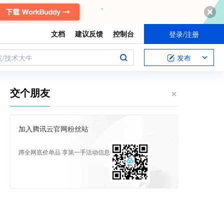
文档
建议反馈
控制台
登录/注册
案/技术大牛
发布
交个朋友
加入腾讯云官网粉丝站
蹲全网底价单品 享第一手活动信息