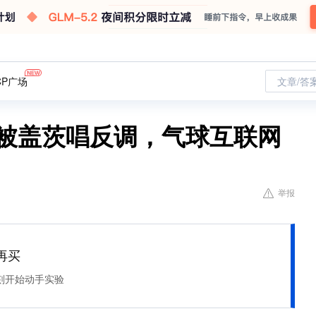
CP广场
文章/答
曾被盖茨唱反调，气球互联网
举报
再买
刻开始动手实验