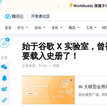
学习
活动
专区
圈层
工具
首页
M
0
始于谷歌 X 实验室，
要载入史册了！
分享
文章来源：
51cto
付静
广告
AI 大模型会用
前往模型广场，即