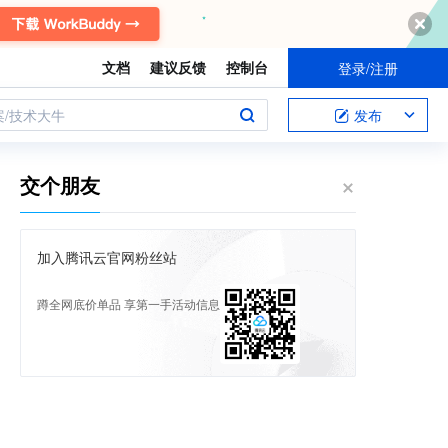
文档
建议反馈
控制台
登录/注册
案/技术大牛
发布
交个朋友
加入腾讯云官网粉丝站
蹲全网底价单品 享第一手活动信息