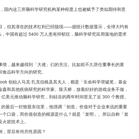
之后，国内这三所脑科学研究机构某种程度上也被赋予了类似期待和意
目，但其潜在的技术红利已经隐现——据统计数据显示，全球大约有 
%，中国有超过 5400 万人患有抑郁症，脑科学研究应用落地的需求
事情，越来越得到「大佬」们的关注。比如前不久辞任董事长的黄
和食品科学方向的研究。
book 创始人马克·扎克伯格及其夫人，都是「生命科学突破奖」基金
金森和其他疾病研究的科学家。陈天桥，放着好好的游戏业务不做，
 亿美元推动脑科学研究，到硅谷的两年时间里见了近 300 个教授。
CEO 的最后一封致股东信里，他强调「创造」价值对于企业来说的重要
一个口袋，而价值创造的根源是什么？就是「发明」。所以自称「发
及火箭技术上。
例，背后有何共性原因？