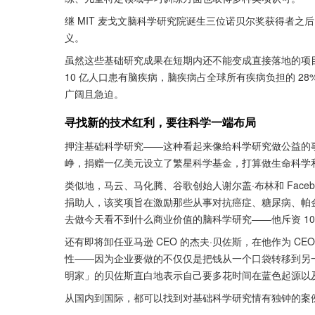
继 MIT 麦戈文脑科学研究院诞生三位诺贝尔奖获得者
义。
虽然这些基础研究成果在短期内还不能变成直接落地的项
10 亿人口患有脑疾病，脑疾病占全球所有疾病负担的 28
广阔且急迫。
寻找新的技术红利，要往科学一端布局
押注基础科学研究——这种看起来像给科学研究做公益的
峥，捐赠一亿美元设立了繁星科学基金，打算做生命科学
类似地，马云、马化腾、谷歌创始人谢尔盖·布林和 Face
捐助人，该奖项旨在激励那些从事对抗癌症、糖尿病、帕
去做今天看不到什么商业价值的脑科学研究——他斥资 10
还有即将卸任亚马逊 CEO 的杰夫·贝佐斯，在他作为 
性——因为企业要做的不仅仅是把钱从一个口袋转移到另
明家」的贝佐斯直白地表示自己要多花时间在蓝色起源以
从国内到国际，都可以找到对基础科学研究情有独钟的案