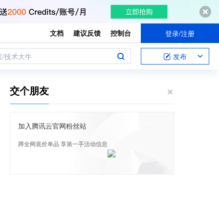
文档
建议反馈
控制台
登录/注册
案/技术大牛
发布
交个朋友
加入腾讯云官网粉丝站
蹲全网底价单品 享第一手活动信息