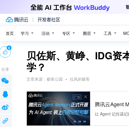
学习
活动
专区
圈层
工具
首页
M
0
贝佐斯、黄峥、IDG资
学？
分享
文章来源：
极客公园
拉风的极客
广告
腾讯云Agent 
让 Agent 记