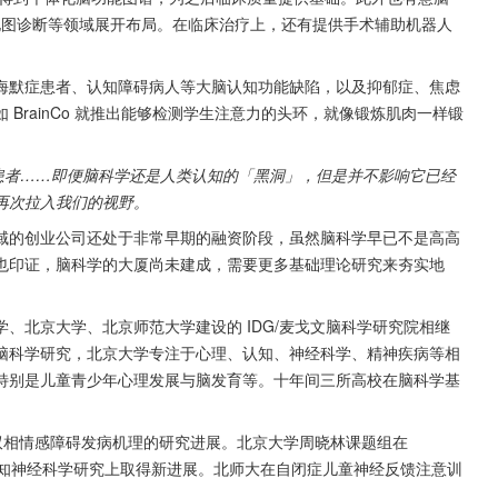
脑电图诊断等领域展开布局。在临床治疗上，还有提供手术辅助机器人
海默症患者、认知障碍病人等大脑认知功能缺陷，以及抑郁症、焦虑
BrainCo 就推出能够检测学生注意力的头环，就像锻炼肌肉一样锻
郁症患者……即便脑科学还是人类认知的「黑洞」，但是并不影响它已经
再次拉入我们的视野。
域的创业公司还处于非常早期的融资阶段，虽然脑科学早已不是高高
也印证，脑科学的大厦尚未建成，需要更多基础理论研究来夯实地
清华大学、北京大学、北京师范大学建设的 IDG/麦戈文脑科学研究院相继
脑科学研究，北京大学专注于心理、认知、神经科学、精神疾病等相
特别是儿童青少年心理发展与脑发育等。十年间三所高校在脑科学基
双相情感障碍发病机理的研究进展。北京大学周晓林课题组在 
，在内疚情绪认知神经科学研究上取得新进展。北师大在自闭症儿童神经反馈注意训