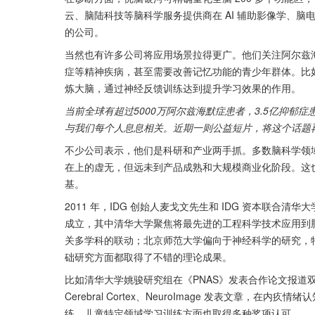
云、脑陆科技等脑科学服务提供商在 AI 辅助影像学、
的公司。
当然也有许多公司将应用场景拉得更广。他们关注阿尔兹
症等精神疾病，甚至需要改善记忆功能的青少年群体。比如 
炼大脑，通过神经反馈训练达到提升学习效果的作用。
当前全球有超过5000万阿尔兹海默症患者，3.5亿抑
与我们每个人息息相关。近期一则公益短片，将这个话题
不少公司表示，他们是科研和产业两手抓。多数脑科学领
在上的虚无，但远未到产品成熟和大规模商业化阶段。这
基。
2011 年，IDG 创始人麦戈文先生和 IDG 资本联合
成立，其中清华大学聚焦将最先进的工程科学技术应用到
关多学科的联动；北京师范大学偏向于神经科学的研究，
础研究方面都取得了不错的理论成果。
比如清华大学姚骏研究组在《PNAS》发表合作论文报道
Cerebral Cortex、NeuroImage 发表文章
练、儿童特定领域学习训练方面也取得多种奖项认可。