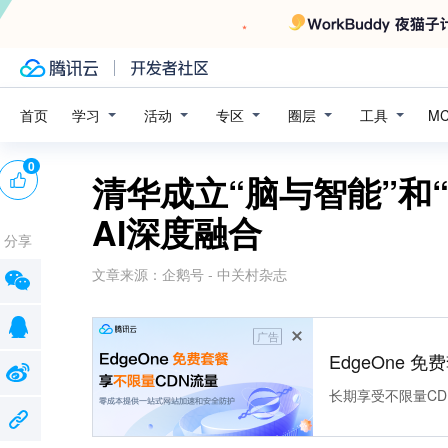
学习
活动
专区
圈层
工具
首页
M
0
清华成立“脑与智能”和
AI深度融合
分享
文章来源：
企鹅号 - 中关村杂志
广告
EdgeOne 
长期享受不限量CD