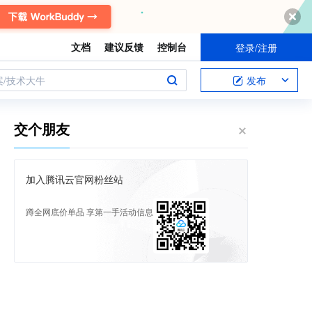
文档
建议反馈
控制台
登录/注册
案/技术大牛
发布
交个朋友
加入腾讯云官网粉丝站
蹲全网底价单品 享第一手活动信息