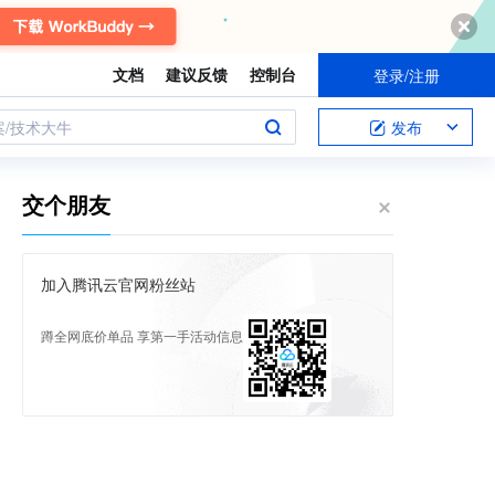
文档
建议反馈
控制台
登录/注册
案/技术大牛
发布
交个朋友
加入腾讯云官网粉丝站
蹲全网底价单品 享第一手活动信息