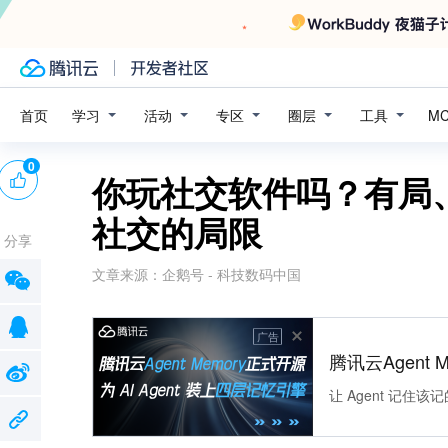
学习
活动
专区
圈层
工具
首页
M
0
你玩社交软件吗？有局
社交的局限
分享
文章来源：
企鹅号 - 科技数码中国
广告
腾讯云Agent 
让 Agent 记