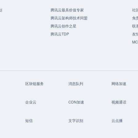
划
腾讯云最具价值专家
社
腾讯云架构师技术同盟
免
腾讯云创作之星
联
腾讯云TDP
友
M
区块链服务
消息队列
网络加速
企业云
CDN加速
视频通话
短信
文字识别
云点播