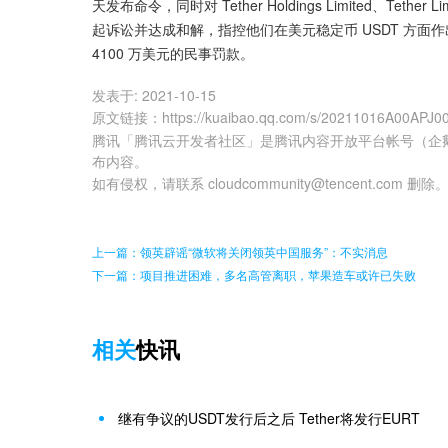
天发布命令，同时对 Tether Holdings Limited、Tether Limited
起诉讼并达成和解，指控他们在美元稳定币 USDT 方面作出
4100 万美元的民事罚款。
发表于:
2021-10-15
原文链接
：
https://kuaibao.qq.com/s/20211016A00APJ0
腾讯「腾讯云开发者社区」是腾讯内容开放平台帐号（企
布内容。
如有侵权，请联系 cloudcommunity@tencent.com 删除
上一篇：领英辟谣“微软将关闭领英中国服务”：不实消息
下一篇：项目推进困难，多名高管离职，苹果造车或许已失败
相关
快讯
继有争议的USDT发行后之后 Tether将发行EURT