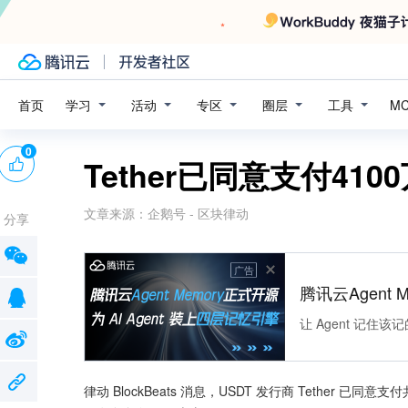
学习
活动
专区
圈层
工具
首页
M
0
Tether已同意支付410
文章来源：
企鹅号 - 区块律动
分享
广告
腾讯云Agent 
让 Agent 记
律动 BlockBeats 消息，USDT 发行商 Tether 已同