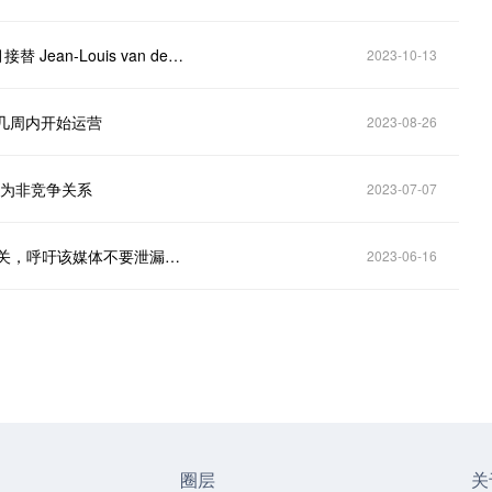
Tether 任命 Paolo Ardoino 为首席执行官，将于 12 月接替 Jean-Louis van der Velde
2023-10-13
计划几周内开始运营
2023-08-26
与BTC为非竞争关系
2023-07-07
Tether：USDT FUD或与CoinDesk获得其过时报告有关，呼吁该媒体不要泄漏其客户信息
2023-06-16
圈层
关