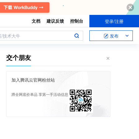
文档
建议反馈
控制台
登录/注册
案/技术大牛
发布
交个朋友
加入腾讯云官网粉丝站
蹲全网底价单品 享第一手活动信息