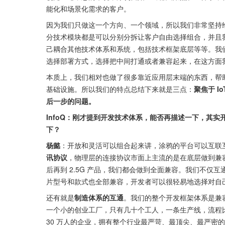
能化和场景化需求的客户。
因为我们只做这一个方向、一个领域，所以我们非常坚持
分技术模块都是可以分别分拆让客户自由选择组合，并且
己耦合其他技术体系和系统，包括技术框架底层等等。我
选择部署方式，选择把中间打通或者兼容起来，在这方面
本质上，我们相对也做了很多靠近应用层末端的东西，帮
基础设施。所以我们的特点总结下来就是三点：
聚焦于 
后一步的问题。
InfoQ：刚才提到开发技术体系，能否再描述一下，其
下？
杨懿
：开放和灵活可以组合起来讲，涂鸦的平台可以互联互通
讯协议
，物理层的连接协议市面上主流的是在底层做到兼容。民
后再到 2.5G 产品，我们都会做到全面兼容。我们不仅互
片型号和款式也全部兼容，开发者可以很轻易地选择对自
还有就是
制造体系的互通
。我们的整个开发框架体系是兼
一个小的创业工厂，只有几十个工人，一条生产线，流程
30 万人的企业，拥有整个行业最严苛、最顶尖、最严密