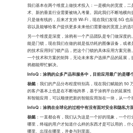
我们基本在两个维度上做技术投入：一是横向的宽度，二是
术、新的垂直行业需要被纳入考量。因此我们不断地横向扩张，
只是做有线的，后来才支持 Wi-Fi，现在我们发现 5
容以及能够给客户提供更多未来他们需要做的宽度上的选
另一个维度是深度，涂鸦有一个产品团队是专门做深度的。就
能是门锁，现在我们在做的就是低功耗的图像设备，或者是传
的技术应用到门锁产品，把这个门锁的具体应用方案完善
一个技术和方案的矩阵，无论未来客户选择产品的延展，
鸦都能帮忙解决。
InfoQ：涂鸦的众多产品和服务中，目前应用最广的是哪
杨懿
：我们的产品分布程度特别高，现在我们赋能的 50 
的客户基本上也是在不断地跨界，基于涂鸦平台的延展性
和智能应用，可以顺便把新的智能应用加在一块，从一个
InfoQ：涂鸦在全球化的过程中有没有面对安全和隐私
杨懿
：一直都会有，我们认为这是一个好的现象，一个行
哪里，终端的用户才知道什么样的东西才是可以用的，什
哪里、出现在哪里，并参与到里面。