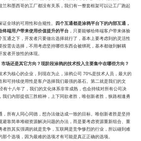
波兰和墨西哥的工厂都没有关系，我们有一整套框架可以让工厂跑起
保证全球的可用性和合规性。
四个互通都是涂鸦平台下的内部互通，
给终端用户带来使用价值提升的平台
，只要能够给终端客户带来体验
个互通之下，开发者只要做出选择就行了，基本上要考虑到的灵活性
要按需去选择，不用考虑坚持哪些东西会被绑死，基本都做到解耦
开发者开放性的体现。
术、市场还是其它方向？现阶段涂鸦的技术投入主要集中在哪些方向？
术为核心的企业，到现在为止，涂鸦公司 70%是技术人员，最大的
性和可持续使用性是客户选择我们最强的基石。第二就是我们的文
已经有十八年了，我们的文化体系非常成熟，也会持续对所有公司决
，我们内部提倡三胜精神，上下同欲者胜，唯创新者胜，狭路相逢勇
通，所有人同心同德，想办法做达成一致的目标。唯创新者胜是坚持
规避靠简单堆砌资源解决问题的办法，而是要考虑资源重新组合、重
勇者胜其实强调的就是竞争，互联网是竞争惨烈的行业，所以碰到难
的那个选项，因为最难的选项才有可能是真正正确的选项。