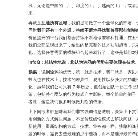
线，无论是中国的工厂、印度的工厂、越南的工厂，或者
来。
再就是
互通所有区域
，我们提前做了一个全球化的部署，
同时我们还有一个外通
，
持续不断地寻找和兼容那些能够
价值提升的平台我们都会持续不断地做兼容和打通。在五
我们全部呈现出来了，给出的是完整的技术功能超市，只
化，选择任意需要的模块组合起来就行了，这些是我们对
InfoQ：总结性地说，您认为涂鸦的优势主要体现在技
杨懿
：说到涂鸦的优势，第一就是技术，我们就是一家以技
投入也在技术上，技术的差异性、易用性以及强大的功能
化，虽然我们公司只有 7 年历史，但创始团队一起工作
策，包括整个团队的行为模式产生影响。举个简单的例子
者胜，这是我们很多时候做判断的依据。
上下同欲者胜意味着我们非常强调信息透明，决策上下贯
用创新的方式解决问题，不是传统线性模式去解决问题，
新使用、重新结构的方式，技术、业务都一样。狭路相逢
题的时候，需要去选最难的那个选项，而不是选择最简单