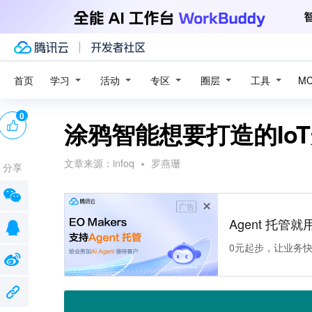
学习
活动
专区
圈层
工具
首页
M
0
涂鸦智能想要打造的Io
文章来源：
infoq
罗燕珊
分享
广告
Agent 托管就用
0元起步，让业务快速拥