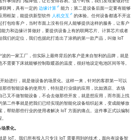
，把这件事情的门槛降低，让它变得容易。这个时候，我们发现要做好任
能够联网，具有一定的
边缘计算
能力；第二是设备后面一定要有能够
 的应用框架，能提供新型软件
人机交互
的体验。任何设备都逃不开这
起打包给客户，当时市面上没有任何人能够提供这样的服务，让客户
网能力和边缘计算做好，要提供设备上有的联网芯片、计算芯片或者
我们的定位，我们也据此打造出了涂鸦的第一款产品，叫做 IoT 
自于宁波的一家工厂，但实际上最终背后的客户是来自智利的品牌，就是
器，也不需要下床就能够控制取暖器的温度，很好地设定电池区间等等。
9 年开始进行，就是做设备的场景化。这样一来，针对的客群第一可以
能包括那些智能设备的使用方，特别是行业级的应用，比如酒店、农场
自己又不做智能设备，不会去做那些开发，就是想应用，而市面上找
的第二件事就是把我们已经实现的智能化设备组织起来，变成能够放
，帮助那些行业的使用者解决 IoT 方面的痛点。这件事正式以编制
程。
备场景化。
 IoT。我们所有投入只专注 IoT 需要用到的技术，面向有设备智