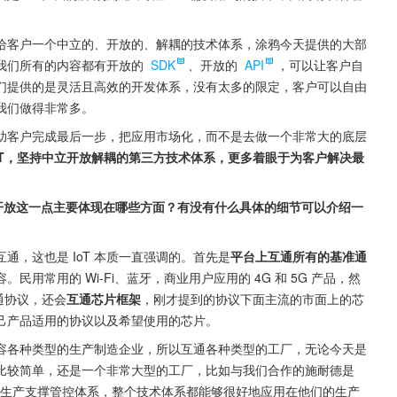
给客户一个中立的、开放的、解耦的技术体系，涂鸦今天提供的大部
我们所有的内容都有开放的 
SDK
、开放的 
API
，可以让客户自
们提供的是灵活且高效的开发体系，没有太多的限定，客户可以自由
我们做得非常多。
助客户完成最后一步，把应用市场化，而不是去做一个非常大的底层
IoT，坚持中立开放解耦的第三方技术体系，更多着眼于为客户解决最
实开放这一点主要体现在哪些方面？有没有什么具体的细节可以介绍一
，这也是 IoT 本质一直强调的。首先是
平台上互通所有的基准通
用常用的 Wi-Fi、蓝牙，商业用户应用的 4G 和 5G 产品，然
通协议，还会
互通芯片框架
，刚才提到的协议下面主流的市面上的芯
己产品适用的协议以及希望使用的芯片。
容各种类型的生产制造企业，所以互通各种类型的工厂，无论今天是
比较简单，还是一个非常大型的工厂，比如与我们合作的施耐德是 
的生产支撑管控体系，整个技术体系都能够很好地应用在他们的生产