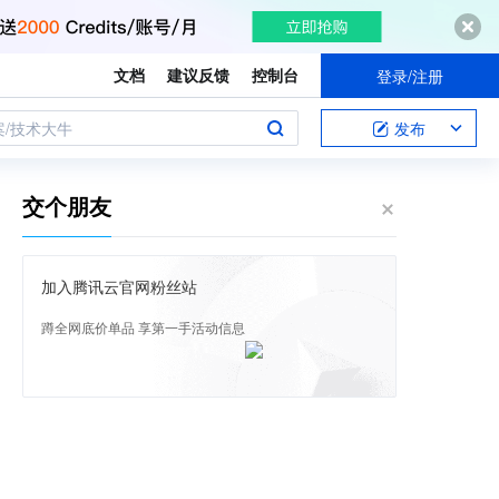
文档
建议反馈
控制台
登录/注册
案/技术大牛
发布
交个朋友
加入腾讯云官网粉丝站
蹲全网底价单品 享第一手活动信息