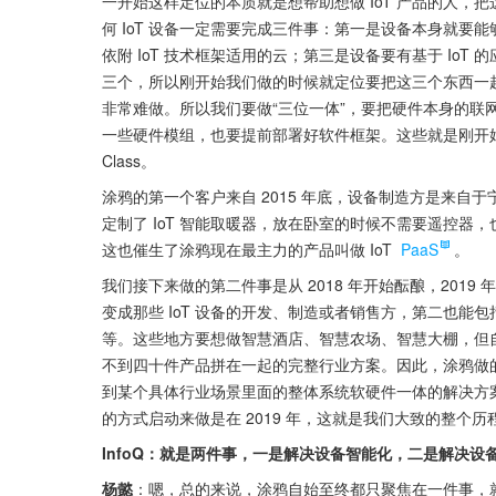
一开始这样定位的本质就是想帮助想做 IoT 产品的人
何 IoT 设备一定需要完成三件事：第一是设备本身就要
依附 IoT 技术框架适用的云；第三是设备要有基于 IoT
三个，所以刚开始我们做的时候就定位要把这三个东西一
非常难做。所以我们要做“三位一体”，要把硬件本身的联
一些硬件模组，也要提前部署好软件框架。这些就是刚开始
Class。
涂鸦的第一个客户来自 2015 年底，设备制造方是来
定制了 IoT 智能取暖器，放在卧室的时候不需要遥控
这也催生了涂鸦现在最主力的产品叫做 IoT 
PaaS
。
我们接下来做的第二件事是从 2018 年开始酝酿，201
变成那些 IoT 设备的开发、制造或者销售方，第二也
等。这些地方要想做智慧酒店、智慧农场、智慧大棚，但
不到四十件产品拼在一起的完整行业方案。因此，涂鸦做
到某个具体行业场景里面的整体系统软硬件一体的解决方案
的方式启动来做是在 2019 年，这就是我们大致的整个历
InfoQ：就是两件事，一是解决设备智能化，二是解决设
杨懿
：嗯，总的来说，涂鸦自始至终都只聚焦在一件事，就是