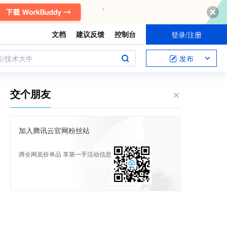
文档
建议反馈
控制台
登录/注册
案/技术大牛
发布
交个朋友
加入腾讯云官网粉丝站
蹲全网底价单品 享第一手活动信息