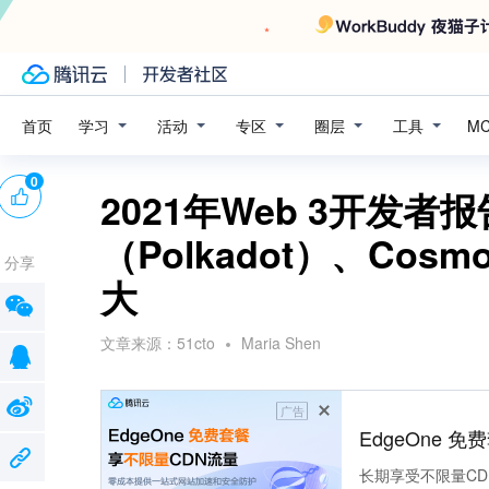
学习
活动
专区
圈层
工具
首页
M
0
2021年Web 3开发
（Polkadot）、Cos
分享
大
文章来源：
51cto
Maria Shen
广告
EdgeOne 
长期享受不限量CD