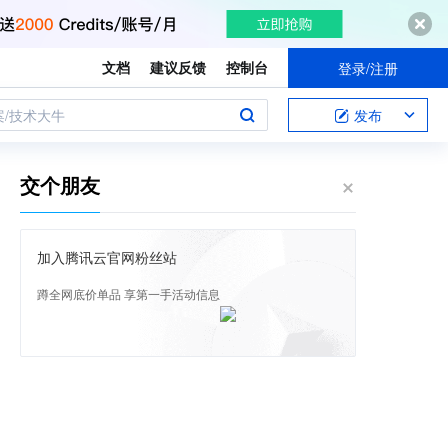
文档
建议反馈
控制台
登录/注册
案/技术大牛
发布
交个朋友
加入腾讯云官网粉丝站
蹲全网底价单品 享第一手活动信息