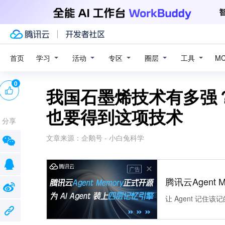
学习
活动
专区
圈层
工具
首页
M
0
我国石墨烯技术有多强
也要得到这项技术
分享
文章来源：
企鹅号 - 小白兔科学
广告
腾讯云Agent 
让 Agent 记