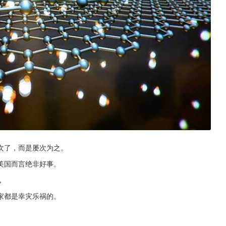
次了，而是屡次为之。
美国而言绝非好事。
，
家都是幸灾乐祸的。