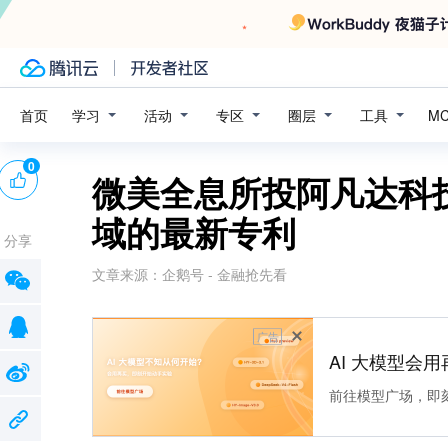
学习
活动
专区
圈层
工具
首页
M
0
微美全息所投阿凡达科
域的最新专利
分享
文章来源：
企鹅号 - 金融抢先看
广告
AI 大模型会用
前往模型广场，即