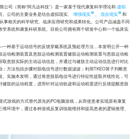
限公司（简称“阿凡达科技”）是一家基于现代康复科学理论和
虚拟
司。公司的主要业务是结合虚拟现实、
增强现实
、
混合现实
和
从事相关的科学研究、临床应用研究和成果转化。公司产品涵盖不同
教学系统和康复科研系统。目前公司拥有两个研发中心和一个临床实
—一种基于运动信号的反馈穿戴系统及预处理方法，本发明公开一种
肢运动检测装置及患肢运动检测装置健肢运动检测装置与患肢运动检
获取患肢实际的主动运动信息，并通过与健肢主动运动信息进行对比
；方法包括步骤对肌电信号进行数据滤波；利用TKEO算子判断患
波。实施本发明，通过将患肢肌电信号进行特征性提取并线性化，可
对健肢的运动程度，进而针对运动轨迹和运动程度进行反馈提醒患肢
沉浸式游戏的方式替代原先的PC电脑游戏，从而使患者实现原有康复
三维环境中，通过各种游戏反复训练能维持和提高患者的逻辑推理、