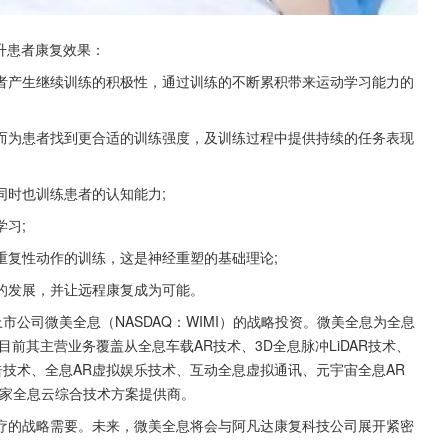
升患者康复效果：
者产生继续训练的积极性，通过训练的不断累积带来运动学习能力的
而为患者找到更合适的训练强度，及训练过程中提供持续的任务表现
同时也训练患者的认知能力;
习;
重复性动作的训练，这是神经重塑的基础理论;
的发展，并让远程康复成为可能。
市公司微美全息（NASDAQ：WIMI）的战略投资。微美全息为全息
目前其主营业务覆盖从全息车载AR技术、3D全息脉冲LiDAR技术、
告技术、全息AR虚拟娱乐技术、互动全息虚拟通讯、元宇宙全息AR
一家全息云综合技术方案提供商。
疗的战略需要。未来，微美全息将会与阿凡达康复科技公司展开紧密