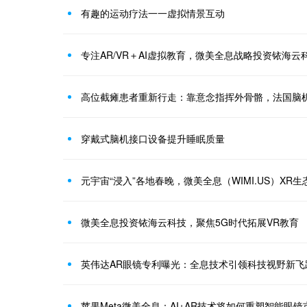
有趣的运动疗法一一虚拟情景互动
专注AR/VR＋AI虚拟教育，微美全息战略投资铱海云
高位截瘫患者重新行走：靠意念指挥外骨骼，法国脑
穿戴式脑机接口设备提升睡眠质量
元宇宙“浸入”各地春晚，微美全息（WIMI.US）XR
微美全息投资铱海云科技，聚焦5G时代拓展VR教育
英伟达AR眼镜专利曝光：全息技术引领科技视野新飞
苹果Meta微美全息：AI+AR技术将如何重塑智能眼镜