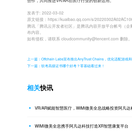
合作，共同推进VR/AR在医疗行业的创新运用。
发表于:
2022-03-02
原文链接
：
https://kuaibao.qq.com/s/20220302A02AC10
腾讯「腾讯云开发者社区」是腾讯内容开放平台帐号（企
布内容。
如有侵权，请联系 cloudcommunity@tencent.com 删除
上一篇：Offchain Labs宣布推出AnyTrust Chains，优化适配游戏
下一篇：软考高级证书哪个好考？零基础看过来！
相关
快讯
VR/AR赋能智慧医疗，WiMi微美全息战略投资阿凡达
WIMI微美全息携手阿凡达科技打造XR智慧康复平台