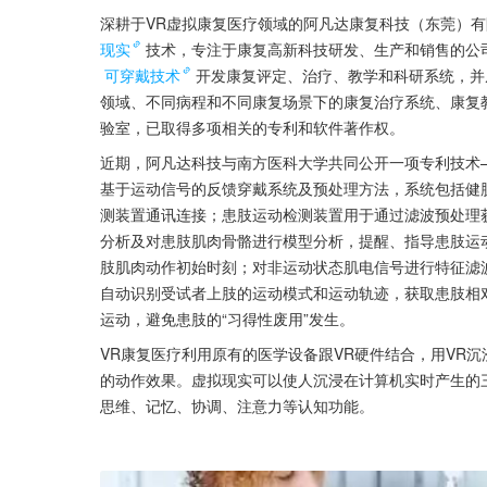
深耕于VR虚拟康复医疗领域的阿凡达康复科技（东莞）有
现实
技术，专注于康复高新科技研发、生产和销售的公
可穿戴技术
开发康复评定、治疗、教学和科研系统，并
领域、不同病程和不同康复场景下的康复治疗系统、康复
验室，已取得多项相关的专利和软件著作权。
近期，阿凡达科技与南方医科大学共同公开一项专利技术
基于运动信号的反馈穿戴系统及预处理方法，系统包括健
测装置通讯连接；患肢运动检测装置用于通过滤波预处理
分析及对患肢肌肉骨骼进行模型分析，提醒、指导患肢运动
肢肌肉动作初始时刻；对非运动状态肌电信号进行特征滤
自动识别受试者上肢的运动模式和运动轨迹，获取患肢相
运动，避免患肢的“习得性废用”发生。
VR康复医疗利用原有的医学设备跟VR硬件结合，用VR
的动作效果。虚拟现实可以使人沉浸在计算机实时产生的
思维、记忆、协调、注意力等认知功能。