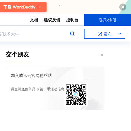
文档
建议反馈
控制台
登录/注册
案/技术大牛
发布
交个朋友
加入腾讯云官网粉丝站
蹲全网底价单品 享第一手活动信息