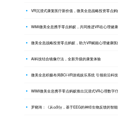
VR沉浸式康复医疗新价值，微美全息战略投资零点蚂
WiMi微美全息携手零点蚂蚁，共同推进VR在心理健
微美全息战略投资零点蚂蚁，助力VR赋能心理健康医
AI科技结合镜像疗法，全新升级的康复体验
微美全息积极布局BCI-VR游戏娱乐系统 引领前沿科
WIMI微美全息携手零点蚂蚁推出沉浸式VR心理数字
罗晓琦：《从α到γ，基于EEG的神经生物反馈的智