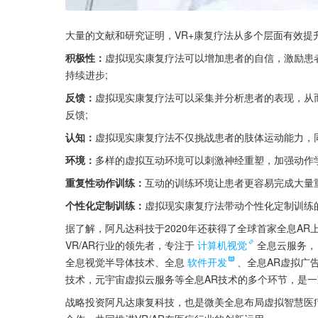
大量的文献和研究证明，VR+康复疗法从多个层面有效提
积极性：
虚拟现实康复疗法可以增加患者的自信，激励患
持续进步;
反馈：
虚拟现实康复疗法可以采集并分析患者的表现，从
反馈;
认知：
虚拟现实康复疗法不仅挑战患者的肢体运动能力，
环境：
多样的虚拟互动环境可以刺激神经重塑，加强动作学
重复性动作训练：
互动的训练环境让患者更容易完成大量
个性化定制训练：
虚拟现实康复疗法带动个性化定制训练
据了解，阿凡达科技于2020年还获得了全球首家全息AR上
VR/AR行业的领先者，专注于
计算机视觉
全息云服务，
全息视觉半导体技术、全息
软件开发
、全息AR虚拟广
技术，元宇宙虚拟云服务等全息AR技术的多个环节，是
战略投资阿凡达康复科技，也是微美全息布局虚拟智慧医