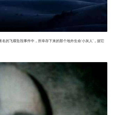
名的飞碟坠毁事件中，所幸存下来的那个地外生命‘小灰人’，据它