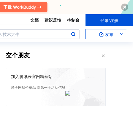
文档
建议反馈
控制台
登录/注册
案/技术大牛
发布
交个朋友
加入腾讯云官网粉丝站
蹲全网底价单品 享第一手活动信息