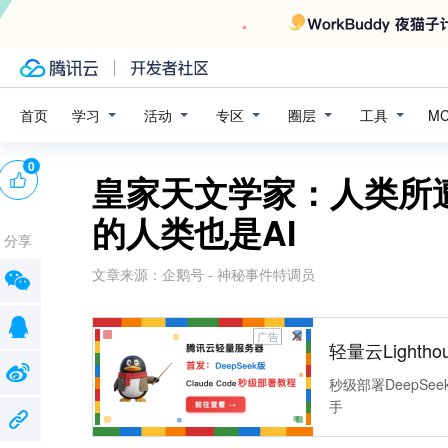
学习
活动
专区
圈层
工具
首页
M
0
皇家天文学家：人类所遭
的人类也是AI
分享
文章来源：
企鹅号 - 神秘事件特调员
广告
轻量云Lightho
秒级部署DeepSee
手