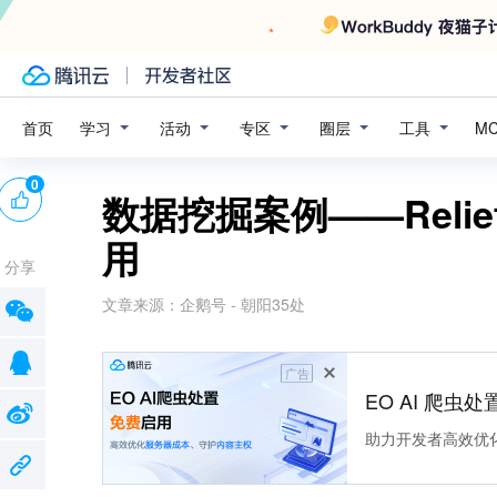
学习
活动
专区
圈层
工具
首页
M
0
数据挖掘案例——Relie
用
分享
文章来源：
企鹅号 - 朝阳35处
广告
EO AI 爬虫
助力开发者高效优