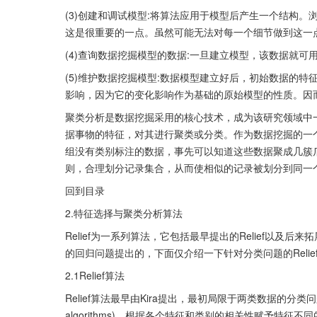
(3)创建和调试模型:将算法应用于模型后产生一个结构。
这是很重要的一点。虽然可能无法对每一个细节做到这一
(4)查询数据挖掘模型的数据:一旦建立模型，该数据就可
(5)维护数据挖掘模型:数据模型建立好后，初始数据的
影响，因为它的变化影响作为基础的原始模型的性质。因
聚类分析是数据挖掘采用的核心技术，成为该研究领域中一
据事物的特征，对其进行聚类或分类。作为数据挖掘的一
组没有类别标注的数据，事先可以知道这些数据聚成几簇
则，合理划分记录集合，从而使相似的记录被划分到同一
回到目录
2.特征选择与聚类分析算法
Relief为一系列算法，它包括最早提出的Relief以及后来拓展的
的回归问题提出的，下面仅介绍一下针对分类问题的Relief和R
2.1Relief算法
Relief算法最早由Kira提出，最初局限于两类数据的分类问题。Re
algorithms)，根据各个特征和类别的相关性赋予特征