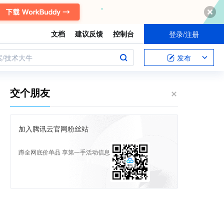
文档
建议反馈
控制台
登录/注册
案/技术大牛
发布
交个朋友
加入腾讯云官网粉丝站
蹲全网底价单品 享第一手活动信息