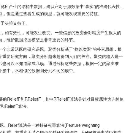
浏览所产生的结构中数据，确认它对于源数据中“事实”的准确代表性，
点，但是通过查看生成的模型，就可能发现重要的特征。
用于决策支持了。
特征，如有效性，可能发生改变。一些信息的改变会对精度产生很大的
而，维护数据挖掘模型是非常重要的环节。
个非常活跃的研究课题。聚类分析基于”物以类聚”的朴素思想，根
个重要研究方向，聚类分析越来越得到人们的关注。聚类的输入是一
爪也可以不知道聚成几簇。通过分析这些数据，根据一定的聚类准
个簇中，不相似的数据划分到不同的簇中。
ReliefF和RReliefF，其中RReliefF算法是针对目标属性为连续值
eliefF算法。
lief算法是一种特征权重算法(Feature weighting 
不同的权重，权重小于某个阈值的特征将被移除。Relief算法中特征和类