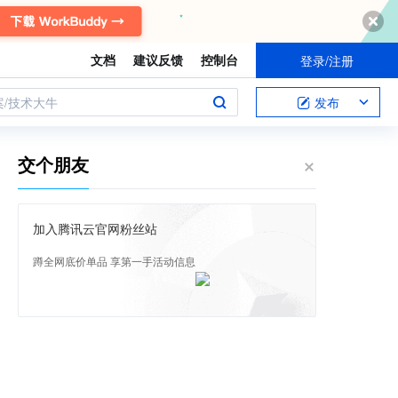
文档
建议反馈
控制台
登录/注册
案/技术大牛
发布
交个朋友
加入腾讯云官网粉丝站
蹲全网底价单品 享第一手活动信息