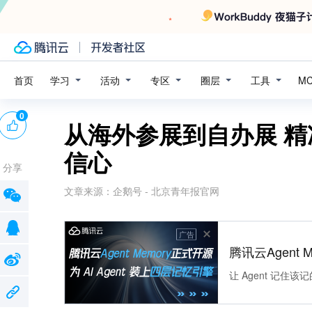
学习
活动
专区
圈层
工具
首页
M
0
从海外参展到自办展 精
信心
分享
文章来源：
企鹅号 - 北京青年报官网
广告
腾讯云Agent 
让 Agent 记