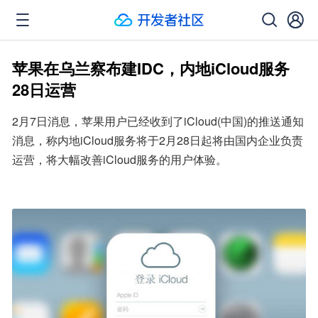
苹果在乌兰察布建IDC，内地iCloud服务
28日运营
2月7日消息，苹果用户已经收到了iCloud(中国)的推送通知
消息，称内地iCloud服务将于2月28日起将由国内企业负责
运营，将大幅改善iCloud服务的用户体验。