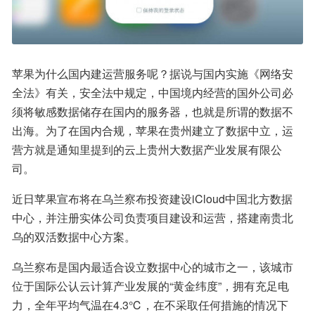
苹果为什么国内建运营服务呢？据说与国内实施《网络安
全法》有关，安全法中规定，中国境内经营的国外公司必
须将敏感数据储存在国内的服务器，也就是所谓的数据不
出海。为了在国内合规，苹果在贵州建立了数据中立，运
营方就是通知里提到的云上贵州大数据产业发展有限公
司。
近日苹果宣布将在乌兰察布投资建设iCloud中国北方数据
中心，并注册实体公司负责项目建设和运营，搭建南贵北
乌的双活数据中心方案。
乌兰察布是国内最适合设立数据中心的城市之一，该城市
位于国际公认云计算产业发展的“黄金纬度”，拥有充足电
力，全年平均气温在4.3℃，在不采取任何措施的情况下