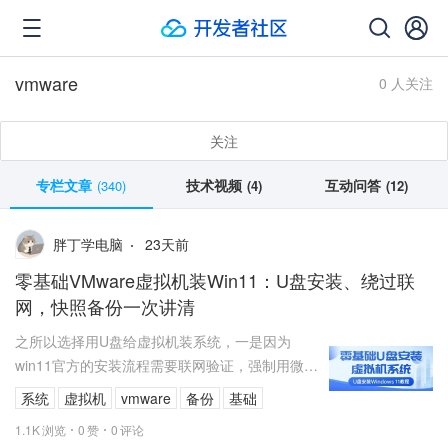
vmware
0 人关注
关注
专栏文章
技术视频
互动问答
(340)
(4)
(12)
23
天前
胖丁学电脑
零基础VMware虚拟机装Win11：U盘安装、绕过联
网，快照备份一次讲清
之所以选择用U盘给虚拟机装系统，一是因为
win11官方的安装流程需要联网验证，强制用微软
账户登录，非常麻烦和耗时间，U盘可以绕过这个
系统
虚拟机
vmware
备份
基础
步骤。二是因为U盘装系统几乎...
1.1K
浏览
0
赞
0
评论