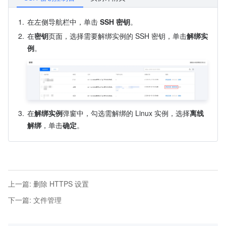
1.
在左侧导航栏中，单击
 SSH
密钥
。
2.
在
密钥
页面，选择需要解绑实例的 SSH 密钥，单击
解绑实
例
。
3.
在
解绑实例
弹窗中，勾选需解绑的 Linux 实例，选择
离线
解绑
，单击
确定
。
上一篇
:
删除 HTTPS 设置
下一篇
:
文件管理