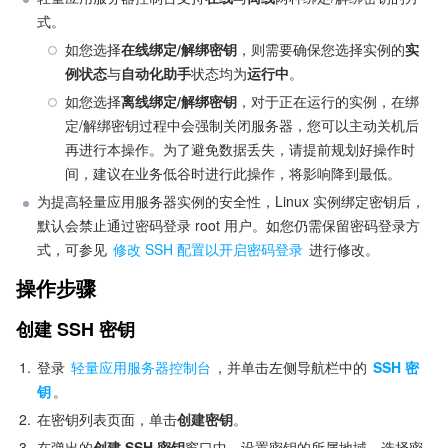
式。
如您选择
在线绑定/解绑密钥
，则需要确保您选择实例的
实
例状态
与
自动化助手
状态均为
运行中
。
如您选择
离线绑定/解绑密钥
，对于正在运行的实例，在绑
定/解绑密钥过程中会强制关闭服务器，您可以主动关机后
再进行本操作。为了避免数据丢失，请提前规划好操作时
间，建议在业务低谷时进行此操作，将影响降到最低。
为提高轻量应用服务器实例的安全性，Linux 实例绑定密钥后，
默认会禁止通过密码登录 root 用户。如您仍需保留密码登录方
式，可参见 
修改 SSH 配置以开启密码登录
 进行修改。
操作步骤
创建 SSH 密钥
1.
登录 
轻量应用服务器控制台
，并单击左侧导航栏中的 
SSH 密
钥
。
2.
在密钥列表页面，单击
创建密钥
。 
3.
在弹出的
创建 SSH 密钥
窗口中，设置密钥的所属地域，选择密