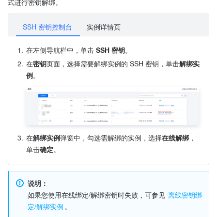
式进行密钥解绑。
SSH 密钥控制台
实例详情页
1.
在左侧导航栏中，单击 
SSH 密钥
。
2.
在
密钥
页面，选择需要解绑实例的 SSH 密钥，单击
解绑实
例
。
3.
在
解绑实例
弹窗中，勾选需解绑的实例，选择
在线解绑
，
单击
确定
。
说明：
如果您使用在线绑定/解绑密钥时失败，可参见 
离线密钥绑
定/解绑实例
。