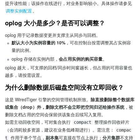
提升读性能；该操作在线进行，对业务影响较小。具体操作请参见 
调整实例配置
。
oplog 大小是多少？是否可以调整？
oplog 用于记录数据变更并支撑主从同步与回档。
默认大小为实例容量的 10%
，可在控制台按需调整其占实例容
量的比例。
oplog 存储在实例内部，
会占用实例的购买容量
。
oplog 越大，可支撑的回档/同步时间窗越长，但占用的可用容量也
越多，请按需设置。
为什么删除数据后磁盘空间没有立即回收？
这是 WiredTiger 引擎的空间管理机制所致。
除直接删除整个数据库
或集合（drop）外，删除文档不会立即把空间归还给操作系统
，被
删除文档占用的空间会保留供该集合后续写入复用。
如需主动回收空间，可对集合执行 
 整理操作回收碎片
compact
（会消耗较多资源，建议在业务低峰期进行）。需注意：
compac
 作用于单个节点，
副本集
可直接在节点上执行；
分片集群
不支持
t