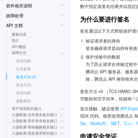
软件相关说明
数中指定该签名结果并以指定
故障处理
为什么要进行签名
API 文档
签名通过以下方式帮助保护请
更新历史
验证请求者的身份
简介
API 概览
签名确保请求是由持有有效
调用方式
保护传输中的数据
请求结构
为了防止请求在传输过程中
公共参数
腾讯云 API 服务器。
签名方法 v3
致，腾讯云 API 将拒绝本
签名方法
签名方法 v3 （TC3-HMA
返回结果
空数组和空字符串，性能有一
参数类型
首次接触，建议使用
API Expl
资产管理相关接口
入侵检测-文件查杀相关接口
SDK 代码。推荐使用腾讯云 
入侵检测-异常登录相关接口
Go
、
NodeJS
、
.NET
、
C++
、
入侵检测-密码破解相关接口
入侵检测-恶意请求相关接口
申请安全凭证