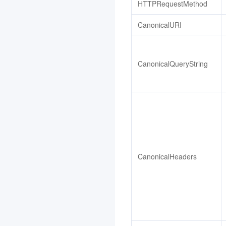
HTTPRequestMethod
CanonicalURI
CanonicalQueryString
CanonicalHeaders