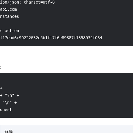
ion/json; charset=utf-8

api.com

nstances

c-action

f17ead6c90222632e5b1ff7f6e89887f1398934f064
：
+

+ "\n" +

 "\n" +

quest
解释