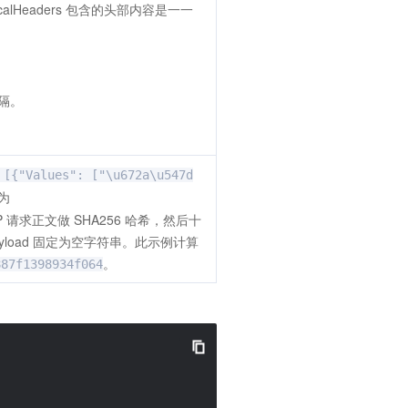
lHeaders 包含的头部内容是一一
分隔。
 [{"Values": ["\u672a\u547d
为
对 HTTP 请求正文做 SHA256 哈希，然后十
yload 固定为空字符串。此示例计算
。
887f1398934f064