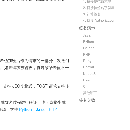
1. 拼接规范请求串
2. 拼接待签名字符串
3. 计算签名
4. 拼接 Authorization
签名演示
Java
Python
。
Golang
PHP
哈希值加密后作为请求的一部分，发送到
Ruby
值。如果请求被篡改，将导致哈希值不一
DotNet
NodeJS
C++
支持 JSON 格式，POST 请求支持传
C
其他语言
签名失败
可以对生成签名过程进行验证，也可直接生成
已开源，支持
Python
、
Java
、
PHP
、