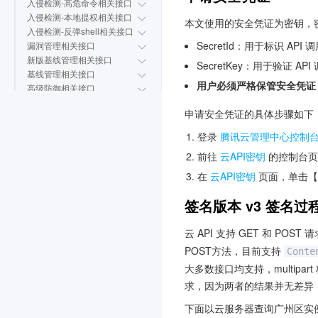
入侵检测-高危命令相关接口
入侵检测-本地提权相关接口
本文使用的安全凭证为密钥，密钥包
入侵检测-反弹shell相关接口
SecretId：用于标识 A
漏洞管理相关接口
新版基线管理相关接口
SecretKey：用于验证 
基线管理相关接口
用户必须严格保管安全凭证
高级防御相关接口
安全运营相关接口
申请安全凭证的具体步骤如下
概览统计相关接口
设置中心相关接口
登录
腾讯云管理中心控制
客户端设置相关接口
前往
云API密钥
的控制台页
其他接口
数据结构
在
云API密钥
页面，单击【
错误码
签名版本 v3 签名过
常见问题
相关协议
云 API 支持 GET 和 PO
POST方法，目前支持
Conte
联系我们
大多数接口均支持，multipa
词汇表
求，因为两者的结果并无差异，但
下面以云服务器查询广州区实