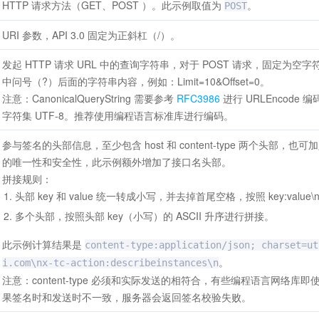
HTTP 请求方法（GET、POST ）。此示例取值为
。
POST
URI 参数，API 3.0 固定为正斜杠（/）。
发起 HTTP 请求 URL 中的查询字符串，对于 POST 请求，固定为空字符
中问号（?）后面的字符串内容，例如：Limit=10&Offset=0。
注意：CanonicalQueryString 需要参考
RFC3986
进行 URLEncod
字符集 UTF-8。推荐使用编程语言标准库进行编码。
参与签名的头部信息，至少包含 host 和 content-type 两个头部
的唯一性和安全性，此示例额外增加了接口名头部。
拼接规则：
头部 key 和 value 统一转成小写，并去掉首尾空格，按照 key:value
多个头部，按照头部 key（小写）的 ASCII 升序进行拼接。
此示例计算结果是
content-type:application/json; charset=ut
。
i.com\nx-tc-action:describeinstances\n
注意：content-type 必须和实际发送的相符合，有些编程语言网络库即使
果签名时和发送时不一致，服务器会返回签名校验失败。