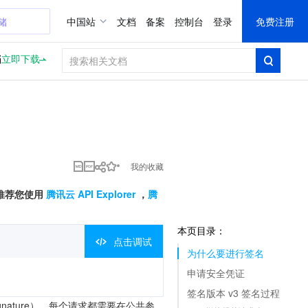
储
中国站
文档
备案
控制台
登录
免费注册
档
立即下载
我的收藏
们推荐您使用
腾讯云 API Explorer
，
腾
本页目录：
点击调试
为什么要进行签名
申请安全凭证
签名版本 v3 签名过程
nature），每个请求都需要在公共参