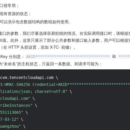
口很常用；
现有资源的状态；
可以演示包含数据结构的数组如何使用。
接口的参数，我们尽量选择容易犯错的情况。在实际调用接口时，请根据
和值。此外，这里只展示了部分公共参数和接口输入参数，用户可以根据
参数（在 HTTP 头部设置，添加 X-TC- 前缀）。
etKey 分别是：
和
AKID********************************
*****
为“未命名”的主机状态，只返回一条数据。则请求可能为：
cvm.tencentcloudapi.com \

3-HMAC-SHA256 Credential=AKID***************************
lication/json; charset=utf-8"
 \

cloudapi.com"
 \

ribeInstances"
 \

551113065"
 \

7-03-12"
 \

uangzhou"
 \
