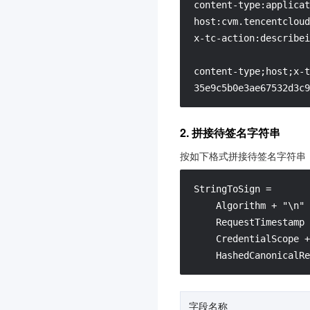
content-type:applicat
host:cvm.tencentcloud
x-tc-action:describei
content-type;host;x-t
35e9c5b0e3ae67532d3c9
2. 拼接待签名字符串
按如下格式拼接待签名字符串
StringToSign =

    Algorithm + "\n" 
    RequestTimestamp 
    CredentialScope +
    HashedCanonicalRe
字段名称