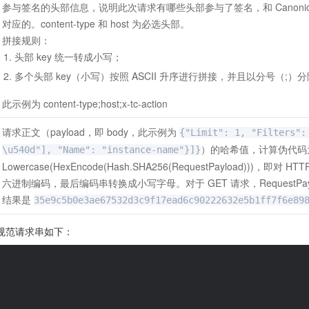
参与签名的头部信息，说明此次请求有哪些头部参与了签名，和 Canonica
对应的。content-type 和 host 为必选头部。
拼接规则：
头部 key 统一转成小写；
多个头部 key（小写）按照 ASCII 升序进行拼接，并且以分号（;）
此示例为 content-type;host;x-tc-action
请求正文（payload，即 body，此示例为
{"Limit": 1, "Filters":
）的哈希值，计算伪代码
\u540d"], "Name": "instance-name"}]}
Lowercase(HexEncode(Hash.SHA256(RequestPayload)))，即
六进制编码，最后编码串转换成小写字母。对于 GET 请求，RequestPa
结果是
35e9c5b0e3ae67532d3c9f17ead6c90222632e5b1ff7f6e89
规范请求串如下：