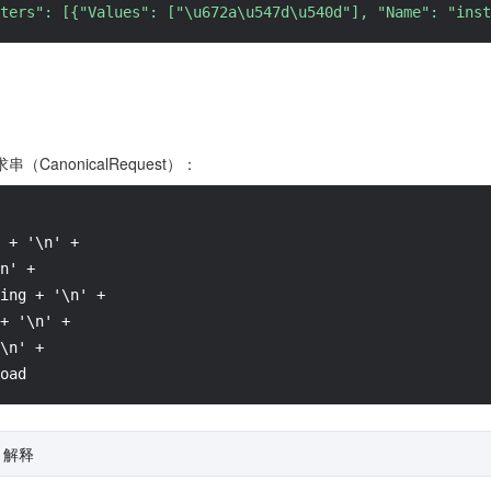
ters": [{"Values": ["\u672a\u547d\u540d"], "Name": "inst
anonicalRequest）：
 + '\n' +

n' +

ing + '\n' +

+ '\n' +

\n' +

oad
解释