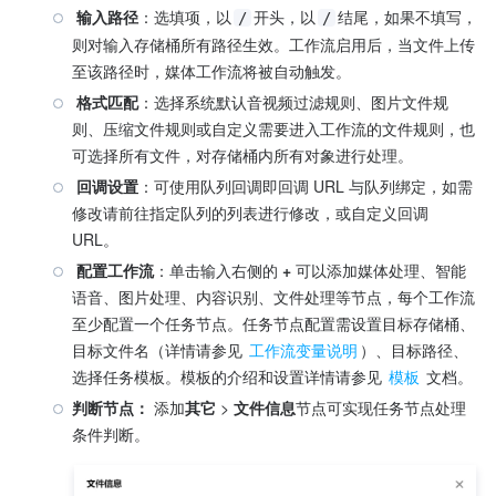
 输入路径
：选填项，以
开头，以
结尾，如果不填写，
/
/
则对输入存储桶所有路径生效。工作流启用后，当文件上传
至该路径时，媒体工作流将被自动触发。
 格式匹配
：选择系统默认音视频过滤规则、图片文件规
则、压缩文件规则或自定义需要进入工作流的文件规则，也
可选择所有文件，对存储桶内所有对象进行处理。
 回调设置
：可使用队列回调即回调 URL 与队列绑定，如需
修改请前往指定队列的列表进行修改，或自定义回调 
URL。
 配置工作流
：单击输入右侧的 
+ 
可以添加媒体处理、智能
语音、图片处理、内容识别、文件处理等节点，每个工作流
至少配置一个任务节点。任务节点配置需设置目标存储桶、
目标文件名（详情请参见 
工作流变量说明
）、目标路径、
选择任务模板。模板的介绍和设置详情请参见 
模板
 文档。
判断节点： 
添加
其它 
>
 文件信息
节点可实现任务节点处理
条件判断。