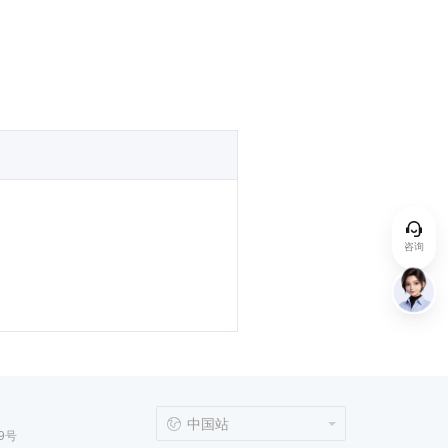
咨询
中国站
9号