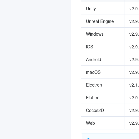
Unity
v2.9
Unreal Engine
v2.9
Windows
v2.9
iOS
v2.9
Android
v2.9
macOS
v2.9
Electron
v2.1
Flutter
v2.9
Cocos2D
v2.9
Web
v2.9