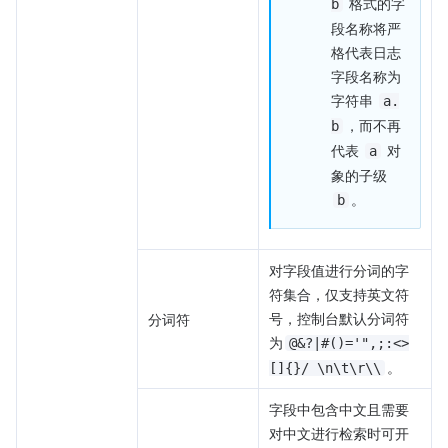
 格式的字
b
段名称将严
格代表日志
字段名称为
字符串 
a.
，而不再
b
代表 
 对
a
象的子级 
。
b
对字段值进行分词的字
符集合，仅支持英文符
号，控制台默认分词符
分词符
为
@&?|#()='",;:<>
。
[]{}/ \n\t\r\\
字段中包含中文且需要
对中文进行检索时可开