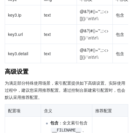
@&?|#()='",;:<>
key3.ip
text
包含
[]{}/ \n\t\r\\
@&?|#()='",;:<>
key3.url
text
包含
[]{}/ \n\t\r\\
@&?|#()='",;:<>
key3.detail
text
包含
[]{}/ \n\t\r\\
高级设置
为满足部分特殊使用场景，索引配置提供如下高级设置。实际使用
过程中，建议您采用推荐配置。通过控制台新建索引配置时，也会
默认采用推荐配置。
配置项
含义
推荐配置
包含
：全文索引包含
、
__FILENAME__