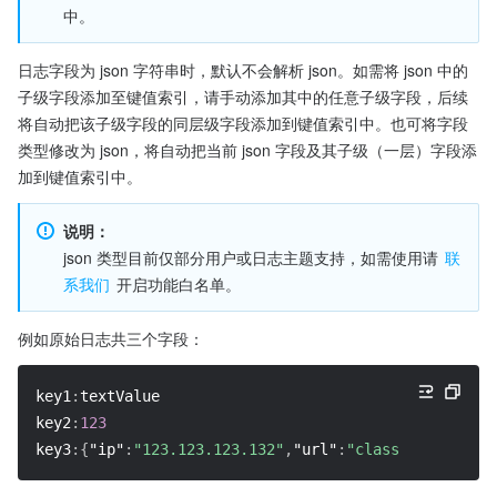
中。
日志字段为 json 字符串时，默认不会解析 json。如需将 json 中的
子级字段添加至键值索引，请手动添加其中的任意子级字段，后续
将自动把该子级字段的同层级字段添加到键值索引中。也可将字段
类型修改为 json，将自动把当前 json 字段及其子级（一层）字段添
加到键值索引中。
说明：
json 类型目前仅部分用户或日志主题支持，如需使用请 
联
系我们
 开启功能白名单。
例如原始日志共三个字段：
key1
:
textValue
key2
:
123
key3
:
{
"ip"
:
"123.123.123.132"
,
"url"
:
"class/132.html"
,