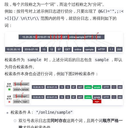
段，每个片段称之为一个“词”，而这个过程称之为“分词”。
例如：按符号对上述示例日志进行切分，只要出现了
@&()='",;:<
范围内的符号，就切分日志，将得到如下的
>[]{}/ \n\t\r\\
词：
检索条件为 
 时，上述分词后的日志包含 
，即认
sample
sample
为符合检索条件。
检索条件本身也会进行分词，例如下图2种检索条件：
检索条件 A：
"/online/sample"
双引号表示日志需
同时存在
这两个词，且两个词
顺序严格一
致
才符合检索条件。