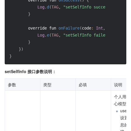
        override fun 
onSuccess
(
)
{
Log
.
d
(
TAG
,
"setSelfInfo success"
)
}
        override fun 
onFailure
(
code
:
Int
,
 desc
:
Stri
Log
.
e
(
TAG
,
"setSelfInfo failed code:$cod
}
}
)
}
setSelfInfo 接口参数说明：
参数
类型
必填
说明
个人用户
心模型，
user
设置
息的用