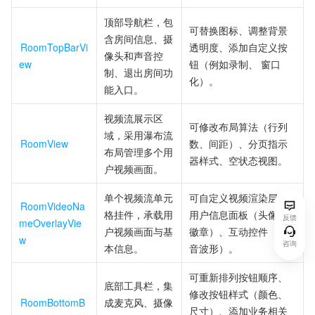
顶部导航栏，包
可替换图标、调整背景
含房间信息、摄
RoomTopBarVi
透明度、添加自定义按
像头和声音控
ew
钮（例如录制、 窗口
制、退出房间功
化）。
能入口。
视频流展示区
可修改布局算法（行列
域，采用瀑布流
RoomView
数、间距）、分页指示
布局管理多个用
器样式、空状态视图。
户视频画面。
单个视频流单元
可自定义视频渲染层、
RoomVideoNa
格挂件，承载用
用户信息面板（头像、
反馈
meOverlayVie
户视频画面与基
徽章）、互动控件（语
w
咨询
本信息。
音波形）。
可重新排列按钮顺序、
底部工具栏，集
修改按钮样式（颜色、
RoomBottomB
成麦克风、摄像
尺寸）、添加业务相关