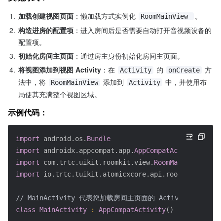
1.
加载创建视图页面
：懒加载方式实例化 
。
RoomMainView 
2.
构造进房的配置项
：进入房间后是否需要自动打开音视频设备的
配置项。
3.
初始化房间主页面
：通过房主身份初始化房间主页面。
4.
将视图添加到视图 Activity
：在 
 的 
 方
Activity
onCreate
法中，将 
 添加到 
 中，并使用布
RoomMainView
Activity
局使其充满整个视图区域。
示例代码：
import
android.os.
Bundle
import
androidx.appcompat.app.
AppCompatActivity
import
com.trtc.uikit.roomkit.view.
RoomMainView
import
io.trtc.tuikit.atomicxcore.api.room.
CreateRoo
// MainActivity 代表您加载房间主页面的 Activity
class
MainActivity
:
AppCompatActivity
(
)
{