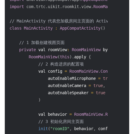
import
com.trtc.uikit.roomkit.view.
RoomMainView
// MainActivity 代表您加载房间主页面的 Activity
class
MainActivity
:
AppCompatActivity
(
)
{
// 1 加载创建视图页面
private
 val roomView
:
RoomMainView
 by lazy 
{
RoomMainView
(
this
)
.
apply 
{
// 2 构造进房的配置项
            val config 
=
RoomMainView.ConnectConfig
(
                autoEnableMicrophone 
=
true
,
// 进
                autoEnableCamera 
=
true
,
// 进
                autoEnableSpeaker 
=
true
// 进房
)
            val behavior 
=
RoomMainView.RoomBehavior
// 3 初始化房间主页面
init
(
"roomID"
,
 behavior
,
 config
)