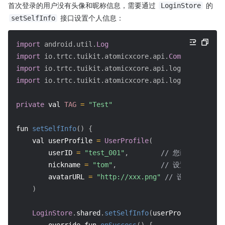
首次登录的用户没有头像和昵称信息，需要通过 
 的 
LoginStore
 接口设置个人信息：
setSelfInfo
import
android.util.
Log
import
io.trtc.tuikit.atomicxcore.api.
CompletionHand
import
io.trtc.tuikit.atomicxcore.api.login.
LoginSto
import
io.trtc.tuikit.atomicxcore.api.login.
UserProf
private
 val 
TAG
=
"Test"
fun 
setSelfInfo
(
)
{
    val userProfile 
=
UserProfile
(
        userID 
=
"test_001"
,
// 您已经登录的use
        nickname 
=
"tom"
,
// 设置昵称
        avatarURL 
=
"http://xxx.png"
// 设置头像URL
)
LoginStore
.
shared
.
setSelfInfo
(
userProfile
,
 objec