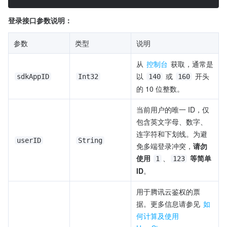
登录接口参数说明：
参数
类型
说明
从 
控制台
 获取，通常是
以 
 或 
 开头
sdkAppID
Int32
140
160
的 10 位整数。
当前用户的唯一 ID，仅
包含英文字母、数字、
连字符和下划线。为避
userID
String
免多端登录冲突，
请勿
使用
、
等简单 
1
123
ID
。
用于腾讯云鉴权的票
据。更多信息请参见 
如
何计算及使用 