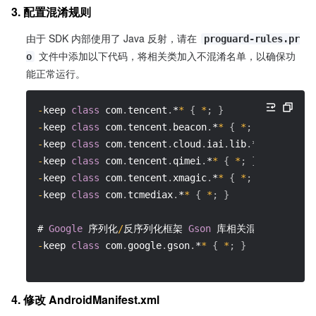
3. 配置混淆规则
由于 SDK 内部使用了 Java 反射，请在 
proguard-rules.pr
文件中添加以下代码，将相关类加入不混淆名单，以确保功
o
能正常运行。
-
keep 
class
 com
.
tencent
.
*
*
{
*
;
}
-
keep 
class
 com
.
tencent
.
beacon
.
*
*
{
*
;
}
-
keep 
class
 com
.
tencent
.
cloud
.
iai
.
lib
.
*
*
{
*
;
}
-
keep 
class
 com
.
tencent
.
qimei
.
*
*
{
*
;
}
-
keep 
class
 com
.
tencent
.
xmagic
.
*
*
{
*
;
}
-
keep 
class
 com
.
tcmediax
.
*
*
{
*
;
}
# 
Google
 序列化
/
反序列化框架 
Gson
 库相关混淆
-
keep 
class
 com
.
google
.
gson
.
*
*
{
*
;
}
4. 修改 AndroidManifest.xml