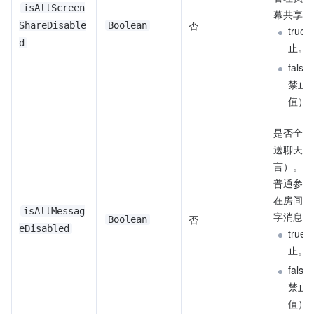
isAllScreen
幕共享。
否
ShareDisable
Boolean
true
d
止。
fals
禁止
值）
是否全员
送聊天消
言）。开
普通参与
在房间内
isAllMessag
字消息。
否
Boolean
eDisabled
true
止。
fals
禁止
值）