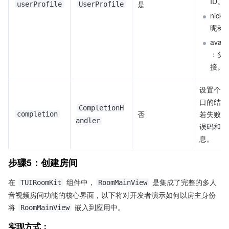
ID。
是
userProfile
UserProfile
nick
昵称
avat
：头
接。
设置个人
口的结果
CompletionH
否
若失败会
completion
andler
误码和错
息。
步骤5：创建房间
在 
 组件中，
 是集成了完整的多人
TUIRoomKit
RoomMainView
音视频房间功能的核心界面，以下将对开发者演示如何以房主身份
将 
 嵌入到应用中。
RoomMainView
实现方式：