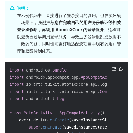
说明：
在示例代码中，直接进行了登录接口的调用。但在实际项
目场景下，强烈推荐
您在完成自己的用户身份验证等相关
登录操作后，再调用 AtomicXCore 的登录服务
。这样可
以避免因过早调用登录服务，导致业务逻辑混乱或数据不
一致的问题，同时也能更好地适配您项目中现有的用户管
理和权限控制体系。
import
android.os.
Bundle
import
androidx.appcompat.app.
AppCompatActivity
import
io.trtc.tuikit.atomicxcore.api.login.
LoginSto
import
io.trtc.tuikit.atomicxcore.api.
CompletionHand
import
android.util.
Log
class
MainActivity
:
AppCompatActivity
(
)
{
    override fun 
onCreate
(
savedInstanceState
:
Bundle
super
.
onCreate
(
savedInstanceState
)