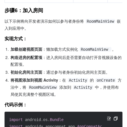
步骤6：加入房间
以下示例将向开发者演示如何以参与者身份将 
 嵌
RoomMainView
入到应用中。
实现方式：
1.
加载创建视图页面
：懒加载方式实例化 
。
RoomMainView 
2.
构造进房的配置项
：进入房间后是否需要自动打开音视频设备的
配置项。
3.
初始化房间主页面
：通过参与者身份初始化房间主页面。
4.
将视图添加到视图 Activity
：在 
 的 
 方
Activity
onCreate
法中，将 
 添加到 
 中，并使用布
RoomMainView
Activity
局使其充满整个视图区域。
代码示例：
import
android.os.
Bundle
import
androidx.appcompat.app.
AppCompatActivity