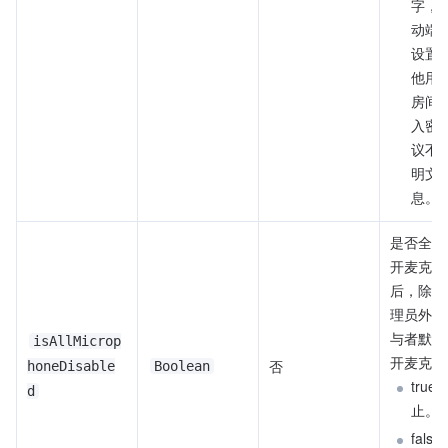
字，
动端
设置
他用
房间
入密
议不
明文
息。
是否全员
开麦克风
后，除房
理员外，
与者默认
isAllMicrop
开麦克风
否
honeDisable
Boolean
true
d
止。
fals