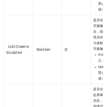
禁止 
值）
是否全员
开摄像头
后，除房
理员外，
与者默认
isAllCamera
开摄像头
否
Boolean
Disabled
true
止。
fals
禁止
值）
是否全员
起屏幕共
启后，仅
管理员可