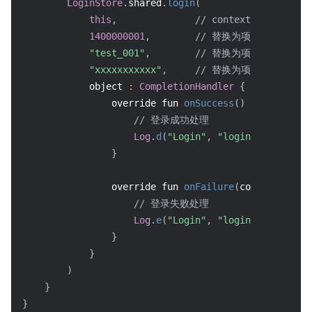
LoginStore
.
shared
.
login
(
this
,
// context
1400000001
,
// 替换为项目的 sdkApp
"test_001"
,
// 替换为项目的 userID
"xxxxxxxxxxx"
,
// 替换为项目的 userSi
            object 
:
CompletionHandler
{
                override fun 
onSuccess
(
)
{
// 登录成功处理
Log
.
d
(
"Login"
,
"login success"
)
;
}
                override fun 
onFailure
(
code
:
Int
,
 de
// 登录失败处理
Log
.
e
(
"Login"
,
"login failed, co
}
}
)
}
}