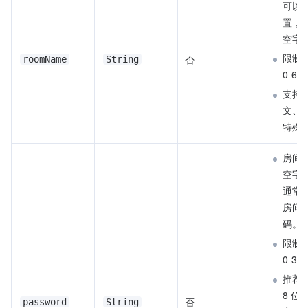
可以
置，
空字
限制长
否
roomName
String
0-6
支持
文、
特殊
房间
空字符串
通常
房间
码。
限制长
0-3
推荐使
8 位
否
password
String