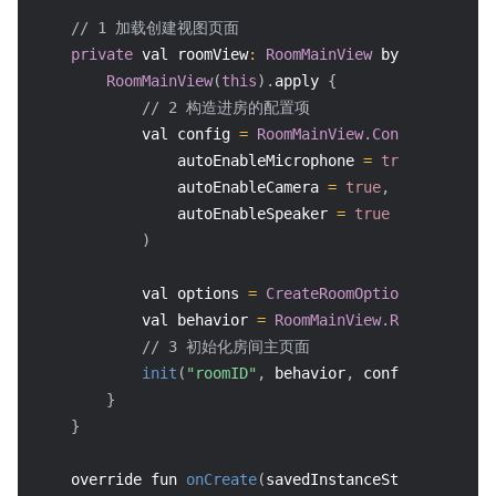
// 1 加载创建视图页面
private
 val roomView
:
RoomMainView
 by lazy 
{
RoomMainView
(
this
)
.
apply 
{
// 2 构造进房的配置项
            val config 
=
RoomMainView.ConnectConfig
(
                autoEnableMicrophone 
=
true
,
// 进
                autoEnableCamera 
=
true
,
// 进
                autoEnableSpeaker 
=
true
// 进房
)
            val options 
=
CreateRoomOptions
(
roomName
            val behavior 
=
RoomMainView.RoomBehavior
// 3 初始化房间主页面
init
(
"roomID"
,
 behavior
,
 config
)
}
}
    override fun 
onCreate
(
savedInstanceState
:
Bundle