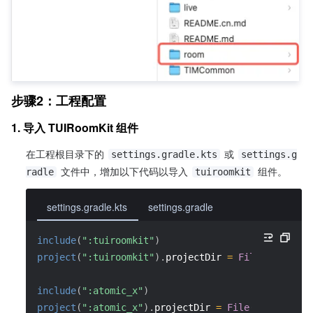
步骤2：工程配置
1. 导入 TUIRoomKit 组件
在工程根目录下的 
 或 
settings.gradle.kts
settings.g
文件中，增加以下代码以导入 
 组件。
radle
tuiroomkit
settings.gradle.kts
settings.gradle
include
(
":tuiroomkit"
)
project
(
":tuiroomkit"
)
.
projectDir 
=
File
(
settings
include
(
":atomic_x"
)
project
(
":atomic_x"
)
.
projectDir 
=
File
(
settingsDi