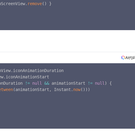
hScreenView
.
remove
(
)
}
AI代
nView
.
iconAnimationDuration

ew
.
iconAnimationStart

onDuration 
!=
null
&&
 animationStart 
!=
null
)
{
etween
(
animationStart
,
 Instant
.
now
(
)
)
)