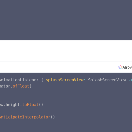
AI代
AnimationListener 
{
splashScreenView
:
 SplashScreenView 
-
mator
.
ofFloat
(
ew
.
height
.
toFloat
(
)
AnticipateInterpolator
(
)