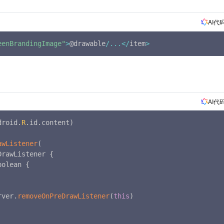
AI代
eenBrandingImage"
>
@drawable
/
...
<
/
item
>
AI代
droid
.
R
.
id
.
content
)
awListener
(
DrawListener 
{
oolean 
{
rver
.
removeOnPreDrawListener
(
this
)