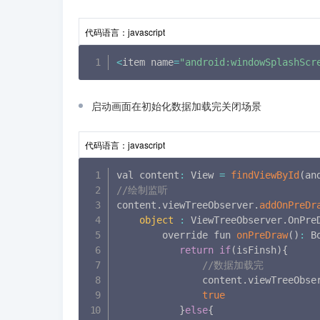
代码语言：
javascript
<
item name
=
"android:windowSplashScr
启动画面在初始化数据加载完关闭场景
代码语言：
javascript
val content
:
 View 
=
findViewById
(
an
//绘制监听
content
.
viewTreeObserver
.
addOnPreDr
object
:
 ViewTreeObserver
.
OnPre
        override fun 
onPreDraw
(
)
:
 B
return
if
(
isFinsh
)
{
//数据加载完
               content
.
viewTreeObse
true
}
else
{