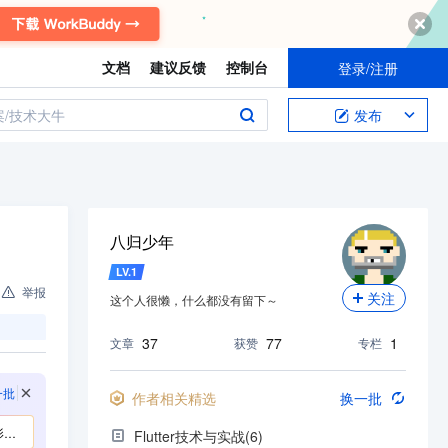
文档
建议反馈
控制台
登录/注册
案/技术大牛
发布
八归少年
LV.
1
举报
关注
这个人很懒，什么都没有留下～
37
77
1
文章
获赞
专栏
一批
作者相关精选
换一批
？
Flutter技术与实战(6)