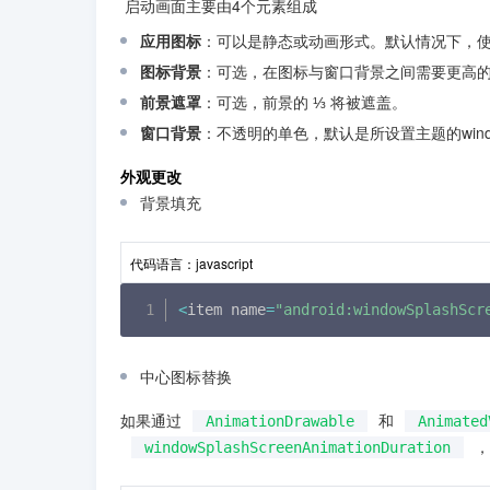
 启动画面主要由4个元素组成
应用图标
：可以是静态或动画形式。默认情况下，使用L
图标背景
：可选，在图标与窗口背景之间需要更高
前景遮罩
：可选，前景的 ⅓ 将被遮盖。
窗口背景
：不透明的单色，默认是所设置主题的window
外观更改
背景填充
代码语言：
javascript
<
item name
=
"android:windowSplashScr
中心图标替换
如果通过
和
AnimationDrawable
Animated
，
windowSplashScreenAnimationDuration