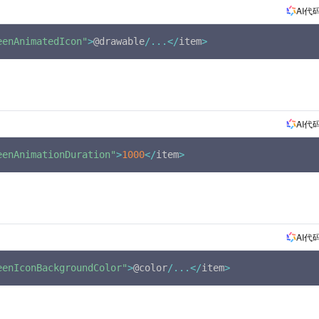
AI代
eenAnimatedIcon"
>
@drawable
/
...
<
/
item
>
AI代
eenAnimationDuration"
>
1000
<
/
item
>
AI代
eenIconBackgroundColor"
>
@color
/
...
<
/
item
>