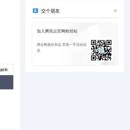
权限重置
交个朋友
待处理 intent 可变性
前台服务启动限制
精确的闹钟权限
加入腾讯云官网粉丝站
通知 trampoline 限制
蹲全网底价单品 享第一手活动信
Toast提示重新设计
息
新功能和API
Material You
码解释
圆角API
通知的丰富图片支持
蓝牙权限
自动更新应用
设备芯片组信息
总结