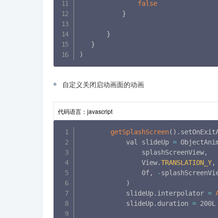
false
}
}
}
)
自定义关闭启动画面的动画
代码语言：
javascript
getSplashScreen
(
)
.
setOnExit
            val slideUp 
=
 ObjectAni
                splashScreenView
,
                View
.
TRANSLATION_Y
,
                0f
,
-
splashScreenVi
)
            slideUp
.
interpolator 
=
            slideUp
.
duration 
=
 200L
