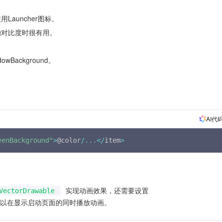
auncher图标。
的对比度时很有用。
Background。
AI代
eenBackground"
>
@color
/
...
<
/
item
>
实现动画效果，还需要设置
VectorDrawable
以在显示启动页面的同时播放动画。