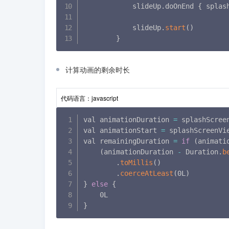
            slideUp
.
doOnEnd 
{
 splas
            slideUp
.
start
(
)
}
计算动画的剩余时长
代码语言：
javascript
val animationDuration 
=
 splashScree
val animationStart 
=
 splashScreenVi
val remainingDuration 
=
if
(
animati
(
animationDuration 
-
 Duration
.
b
.
toMillis
(
)
.
coerceAtLeast
(
0L
)
}
else
{
}