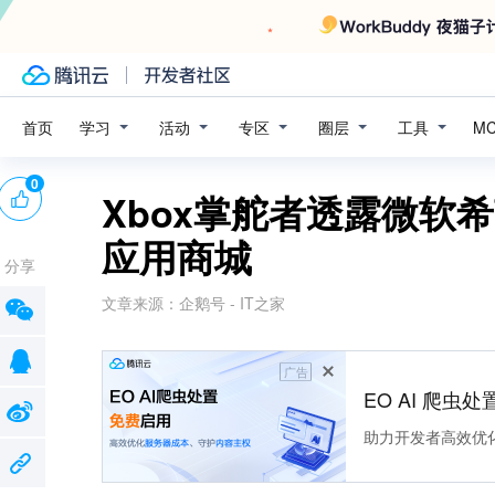
学习
活动
专区
圈层
工具
首页
M
0
Xbox掌舵者透露微软
应用商城
分享
文章来源：
企鹅号 - IT之家
广告
EO AI 爬虫
助力开发者高效优