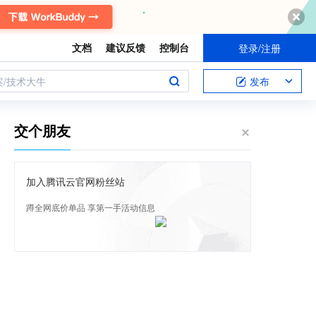
文档
建议反馈
控制台
登录/注册
案/技术大牛
发布
交个朋友
加入腾讯云官网粉丝站
蹲全网底价单品 享第一手活动信息