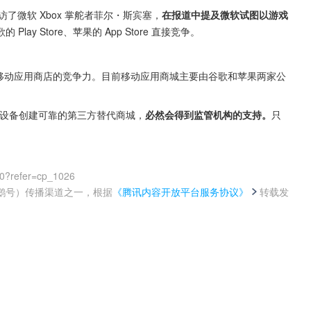
近日采访了微软 Xbox 掌舵者菲尔・斯宾塞，
在报道中提及微软试图以游戏
lay Store、苹果的 App Store 直接竞争。
加移动应用商店的竞争力。目前移动应用商城主要由谷歌和苹果两家公
动设备创建可靠的第三方替代商城，
必然会得到监管机构的支持。
只
00?refer=cp_1026
鹅号）传播渠道之一，根据
《腾讯内容开放平台服务协议》
转载发
。